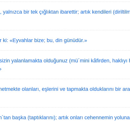
, yalnızca bir tek çığlıktan ibarettir; artık kendileri (dirilti
 ki: «Eyvahlar bize; bu, din günüdür.»
sizin yalanlamakta olduğunuz (mü´mini kâfirden, haklıyı
»
tmekte olanları, eşlerini ve tapmakta olduklarını bir ara
´tan başka (taptıklarını); artık onları cehennemin yoluna