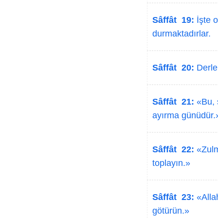
Sâffât 19:
İşte o
durmaktadırlar.
Sâffât 20:
Derler
Sâffât 21:
«Bu, 
ayırma günüdür.
Sâffât 22:
«Zulme
toplayın.»
Sâffât 23:
«Allah
götürün.»