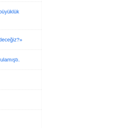
 büyüklük
 edeceğiz?»
ulamıştı.