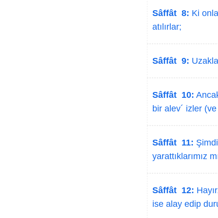
Sâffât 8:
Ki onla
atılırlar;
Sâffât 9:
Uzaklaşt
Sâffât 10:
Ancak 
bir alev´ izler (v
Sâffât 11:
Şimdi 
yarattıklarımız m
Sâffât 12:
Hayır,
ise alay edip dur