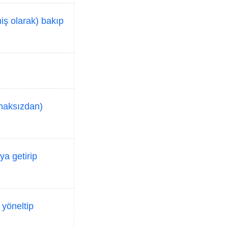
lmiş olarak) bakıp
 haksızdan)
ya getirip
 yöneltip