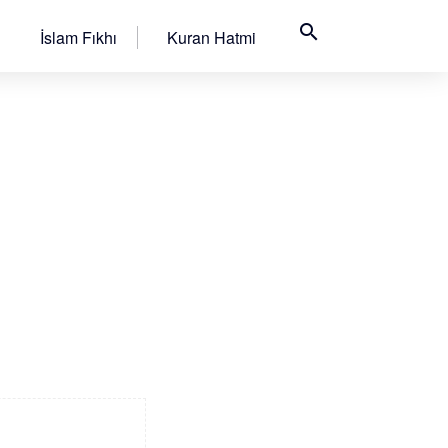
search
İslam Fıkhı
Kuran Hatmi