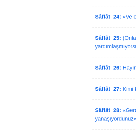
Sâffât 24:
«Ve on
Sâffât 25:
(Onlar
yardımlaşmıyor
Sâffât 26:
Hayır,
Sâffât 27:
Kimi k
Sâffât 28:
«Gerç
yanaşıyordunuz» 