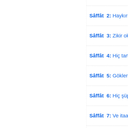
Sâffât 2:
Haykırı
Sâffât 3:
Zikir o
Sâffât 4:
Hiç tar
Sâffât 5:
Gökleri
Sâffât 6:
Hiç şüp
Sâffât 7:
Ve itaa