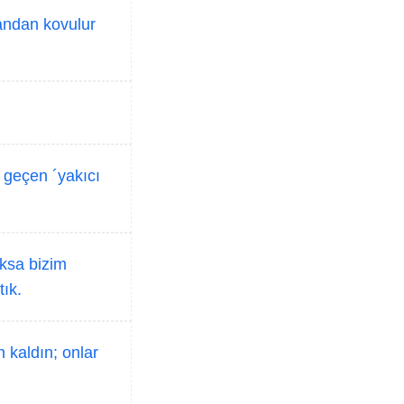
yandan kovulur
 geçen ´yakıcı
oksa bizim
tık.
 kaldın; onlar