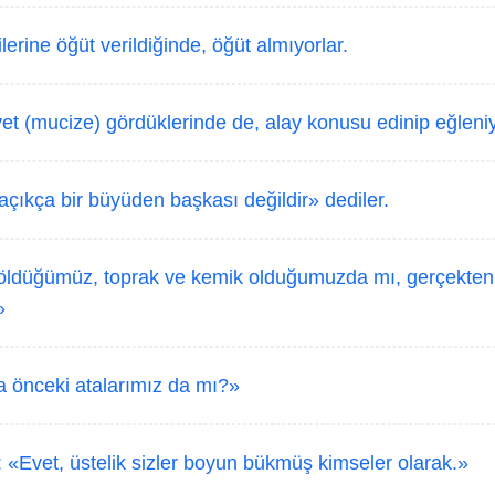
erine öğüt verildiğinde, öğüt almıyorlar.
et (mucize) gördüklerinde de, alay konusu edinip eğleniy
çıkça bir büyüden başkası değildir» dediler.
öldüğümüz, toprak ve kemik olduğumuzda mı, gerçekten 
»
 önceki atalarımız da mı?»
 «Evet, üstelik sizler boyun bükmüş kimseler olarak.»