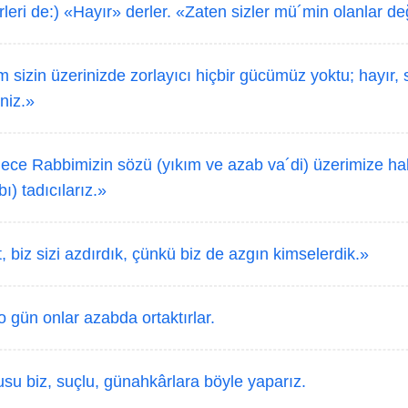
leri de:) «Hayır» derler. «Zaten sizler mü´min olanlar değ
 sizin üzerinizde zorlayıcı hiçbir gücümüz yoktu; hayır, s
niz.»
ece Rabbimizin sözü (yıkım ve azab va´di) üzerimize hak
ı) tadıcılarız.»
 biz sizi azdırdık, çünkü biz de azgın kimselerdik.»
o gün onlar azabda ortaktırlar.
su biz, suçlu, günahkârlara böyle yaparız.