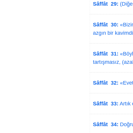
Sâffât 29:
(Diğer
Sâffât 30:
«Bizim
azgın bir kavimdi
Sâffât 31:
«Böyl
tartışmasız, (azab
Sâffât 32:
«Evet,
Sâffât 33:
Artık 
Sâffât 34:
Doğru