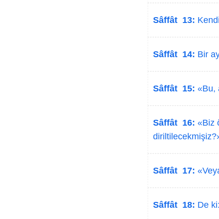
Sâffât 13:
Kendil
Sâffât 14:
Bir ay
Sâffât 15:
«Bu, a
Sâffât 16:
«Biz 
diriltilecekmişiz?
Sâffât 17:
«Veya
Sâffât 18:
De ki: