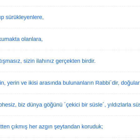
p sürükleyenlere,
kumakta olanlara,
tışmasız, sizin ilahınız gerçekten birdir.
n, yerin ve ikisi arasında bulunanların Rabbi´dir, doğular
hesiz, biz dünya göğünü ´çekici bir süsle´, yıldızlarla sü
tten çıkmış her azgın şeytandan koruduk;