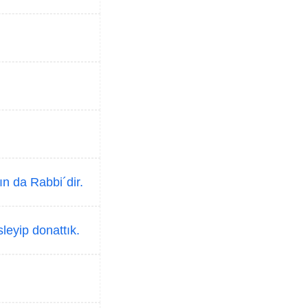
ın da Rabbi´dir.
sleyip donattık.