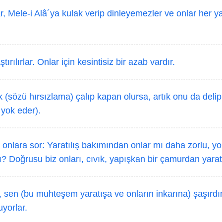
r, Mele-i Alâ´ya kulak verip dinleyemezler ve onlar her 
ırılırlar. Onlar için kesintisiz bir azab vardır.
(sözü hırsızlama) çalıp kapan olursa, artık onu da delip
e yok eder).
onlara sor: Yaratılış bakımından onlar mı daha zorlu, y
ı? Doğrusu biz onları, cıvık, yapışkan bir çamurdan yarat
 sen (bu muhteşem yaratışa ve onların inkarına) şaşırdın
uyorlar.