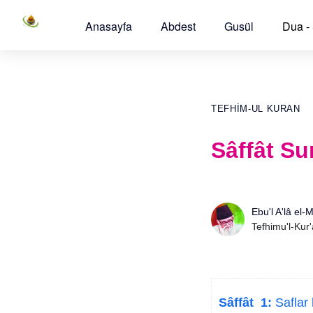
Anasayfa
Abdest
Gusül
Dua -
TEFHIM-UL KURAN
Sâffât Su
Ebu'l A'lâ el-
Tefhimu'l-Kur
Sâffât 1:
Saflar 