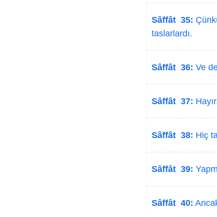
Sâffât 35:
Çünkü
taslarlardı.
Sâffât 36:
Ve der
Sâffât 37:
Hayır,
Sâffât 38:
Hiç ta
Sâffât 39:
Yapma
Sâffât 40:
Ancak