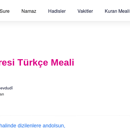
 Sure
Namaz
Hadisler
Vakitler
Kuran Meali
resi Türkçe Meali
Mevdudî
'an
halinde dizilenlere andolsun,