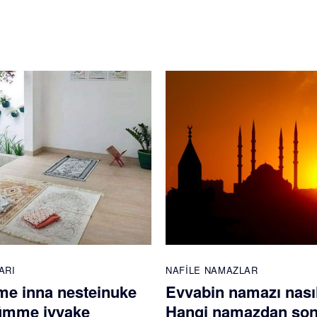
ARI
NAFILE NAMAZLAR
e inna nesteinuke
Evvabin namazı nasıl 
ümme iyyake
Hangi namazdan son