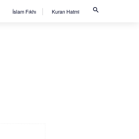
search
İslam Fıkhı
Kuran Hatmi