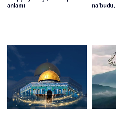
anlamı
na’budu,