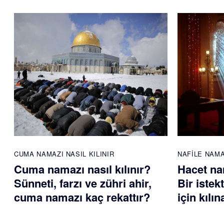
CUMA NAMAZI NASIL KILINIR
NAFILE NAM
Cuma namazı nasıl kılınır?
Hacet nam
Sünneti, farzı ve zühri ahir,
Bir istek
cuma namazı kaç rekattır?
için kılı