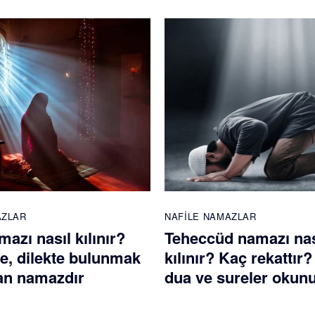
AZLAR
NAFILE NAMAZLAR
azı nasıl kılınır?
Teheccüd namazı nas
te, dilekte bulunmak
kılınır? Kaç rekattır
nan namazdır
dua ve sureler okun