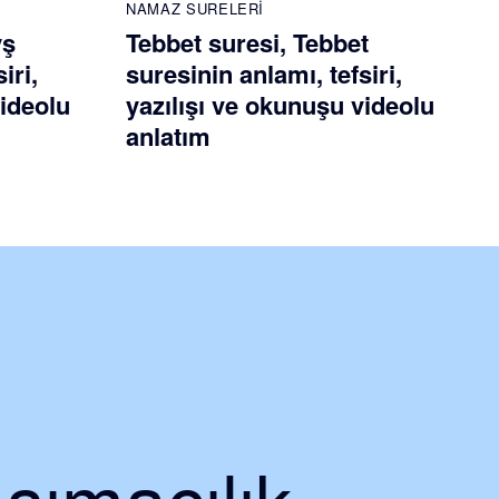
NAMAZ SURELERI
yş
Tebbet suresi, Tebbet
iri,
suresinin anlamı, tefsiri,
videolu
yazılışı ve okunuşu videolu
anlatım
şımacılık