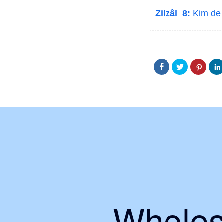
Zilzâl 8:
Kim de z
Wholes