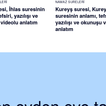
LERI
NAMAZ SURELERI
esi, İhlas suresinin
Kureyş suresi, Kure
fsiri, yazılışı ve
suresinin anlamı, tefs
videolu anlatım
yazılışı ve okunuşu 
anlatım
p evden eve ta