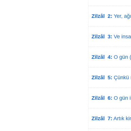
Zilzâl 2:
Yer, ağı
Zilzâl 3:
Ve insa
Zilzâl 4:
O gün (y
Zilzâl 5:
Çünkü s
Zilzâl 6:
O gün in
Zilzâl 7:
Artık ki