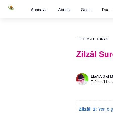
Anasayfa
Abdest
Gusül
Dua -
TEFHIM-UL KURAN
Zilzâl Su
Ebu'l A'lâ el-
Tefhimu'l-Kur
Zilzâl 1:
Yer, o ş