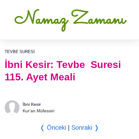
Namaz Zamanı
TEVBE SURESI
İbni Kesir: Tevbe Suresi
115. Ayet Meali
İbni Kesir
Kur'an Müfessiri
❬ Önceki
|
Sonraki ❭