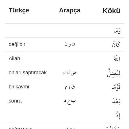
Kökü
Türkçe
Arapça
وَمَا
كَانَ
ك و ن
değildir
اللَّهُ
Allah
لِيُضِلَّ
ض ل ل
onları saptıracak
قَوْمًا
ق و م
bir kavmi
بَعْدَ
ب ع د
sonra
إِذْ
ه د ي