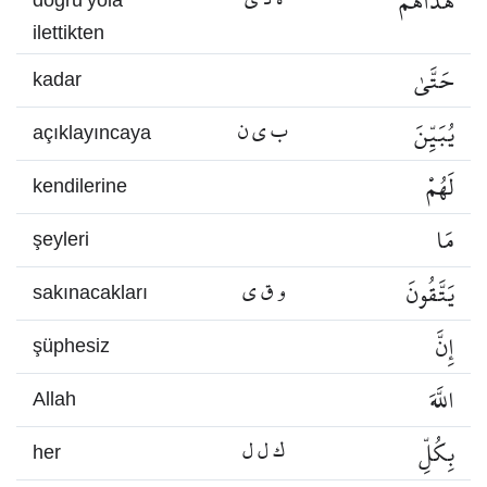
هَدَاهُمْ
doğru yola
ilettikten
حَتَّىٰ
kadar
يُبَيِّنَ
ب ي ن
açıklayıncaya
لَهُمْ
kendilerine
مَا
şeyleri
يَتَّقُونَ
و ق ي
sakınacakları
إِنَّ
şüphesiz
اللَّهَ
Allah
بِكُلِّ
ك ل ل
her