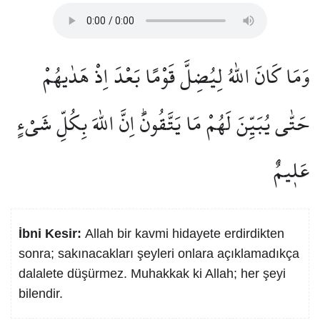
وَمَا كَانَ اللّٰهُ لِيُضِلَّ قَوْمًا بَعْدَ اِذْ هَدٰيهُمْ
حَتّٰى يُبَيِّنَ لَهُمْ مَا يَتَّقُونَۜ اِنَّ اللّٰهَ بِكُلِّ شَيْءٍ
عَل۪يمٌ
İbni Kesir:
Allah bir kavmi hidayete erdirdikten
sonra; sakınacakları şeyleri onlara açıklamadıkça
dalalete düşürmez. Muhakkak ki Allah; her şeyi
bilendir.