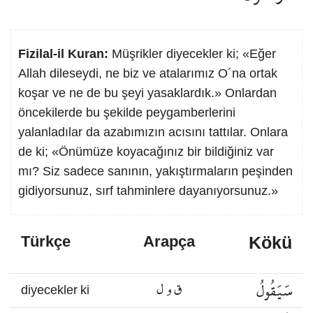
Fizilal-il Kuran:
Müşrikler diyecekler ki; «Eğer
Allah dileseydi, ne biz ve atalarımız O´na ortak
koşar ve ne de bu şeyi yasaklardık.» Onlardan
öncekilerde bu şekilde peygamberlerini
yalanladılar da azabımızın acısını tattılar. Onlara
de ki; «Önümüze koyacağınız bir bildiğiniz var
mı? Siz sadece sanının, yakıştırmaların peşinden
gidiyorsunuz, sırf tahminlere dayanıyorsunuz.»
Kökü
Türkçe
Arapça
سَيَقُولُ
ق و ل
diyecekler ki