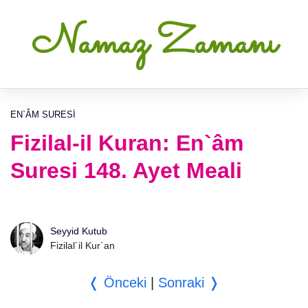
Namaz Zamanı
EN`ÂM SURESI
Fizilal-il Kuran: En`âm
Suresi 148. Ayet Meali
Seyyid Kutub
Fizilal´il Kur`an
❬ Önceki
|
Sonraki ❭