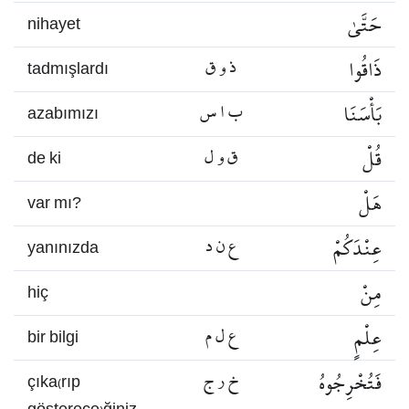
حَتَّىٰ
nihayet
ذَاقُوا
ذ و ق
tadmışlardı
بَأْسَنَا
ب ا س
azabımızı
قُلْ
ق و ل
de ki
هَلْ
var mı?
عِنْدَكُمْ
ع ن د
yanınızda
مِنْ
hiç
عِلْمٍ
ع ل م
bir bilgi
فَتُخْرِجُوهُ
خ ر ج
çıka(rıp