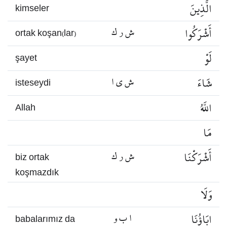
الَّذِينَ
kimseler
أَشْرَكُوا
ش ر ك
ortak koşan(lar)
لَوْ
şayet
شَاءَ
ش ي ا
isteseydi
اللَّهُ
Allah
مَا
أَشْرَكْنَا
ش ر ك
biz ortak
koşmazdık
وَلَا
ابَاؤُنَا
ا ب و
babalarımız da