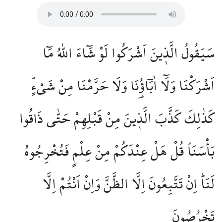
سَيَقُولُ الَّذ۪ينَ اَشْرَكُوا لَوْ شَٓاءَ اللّٰهُ مَٓا
اَشْرَكْنَا وَلَٓا اٰبَٓاؤُ۬نَا وَلَا حَرَّمْنَا مِنْ شَيْءٍۜ
كَذٰلِكَ كَذَّبَ الَّذ۪ينَ مِنْ قَبْلِهِمْ حَتّٰى ذَاقُوا
بَأْسَنَاۜ قُلْ هَلْ عِنْدَكُمْ مِنْ عِلْمٍ فَتُخْرِجُوهُ
لَنَاۜ اِنْ تَتَّبِعُونَ اِلَّا الظَّنَّ وَاِنْ اَنْتُمْ اِلَّا
تَخْرُصُونَ