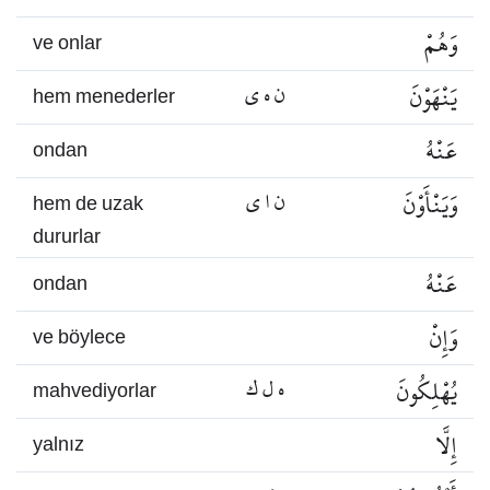
وَهُمْ
ve onlar
يَنْهَوْنَ
ن ه ي
hem menederler
عَنْهُ
ondan
وَيَنْأَوْنَ
ن ا ي
hem de uzak
dururlar
عَنْهُ
ondan
وَإِنْ
ve böylece
يُهْلِكُونَ
ه ل ك
mahvediyorlar
إِلَّا
yalnız