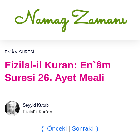
Namaz Zamanı
EN`ÂM SURESI
Fizilal-il Kuran: En`âm
Suresi 26. Ayet Meali
Seyyid Kutub
Fizilal´il Kur`an
❬ Önceki
|
Sonraki ❭