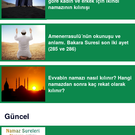
göre kadın ve erkek için ikindi
namazının kılınışı
Amenerrasulü´nün okunuşu ve
anlamı. Bakara Suresi son iki ayet
(285 ve 286)
Evvabin namazı nasıl kılınır? Hangi
namazdan sonra kaç rekat olarak
kılınır?
Güncel