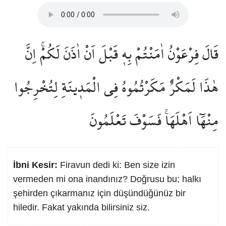
قَالَ فِرْعَوْنُ اٰمَنْتُمْ بِه۪ قَبْلَ اَنْ اٰذَنَ لَكُمْۚ اِنَّ
هٰذَا لَمَكْرٌ مَكَرْتُمُوهُ فِي الْمَد۪ينَةِ لِتُخْرِجُوا
مِنْهَٓا اَهْلَهَاۚ فَسَوْفَ تَعْلَمُونَ
İbni Kesir:
Firavun dedi ki: Ben size izin
vermeden mi ona inandınız? Doğrusu bu; halkı
şehirden çıkarmanız için düşündüğünüz bir
hiledir. Fakat yakında bilirsiniz siz.