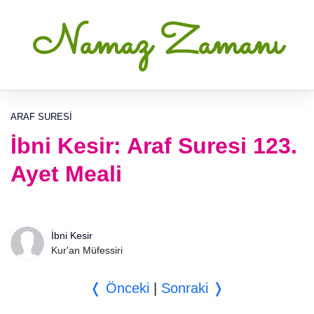
Namaz Zamanı
ARAF SURESI
İbni Kesir: Araf Suresi 123.
Ayet Meali
İbni Kesir
Kur'an Müfessiri
❬ Önceki
|
Sonraki ❭