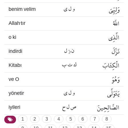
وَلِيِّيَ
و ل ي
benim velim
اللَّهُ
Allah’tır
الَّذِي
o ki
نَزَّلَ
ن ز ل
indirdi
الْكِتَابَ
ك ت ب
Kitabı
وَهُوَ
ve O
يَتَوَلَّى
و ل ي
yönetir
الصَّالِحِينَ
ص ل ح
iyileri
1
2
3
4
5
6
7
8