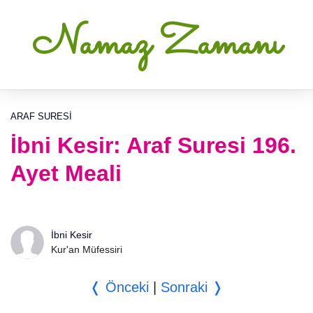
Namaz Zamanı
ARAF SURESI
İbni Kesir: Araf Suresi 196.
Ayet Meali
İbni Kesir
Kur'an Müfessiri
❬ Önceki
|
Sonraki ❭