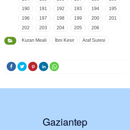
190
191
192
193
194
195
196
197
198
199
200
201
202
203
204
205
206
Kuran Meali
İbni Kesir
Araf Suresi
Gaziantep