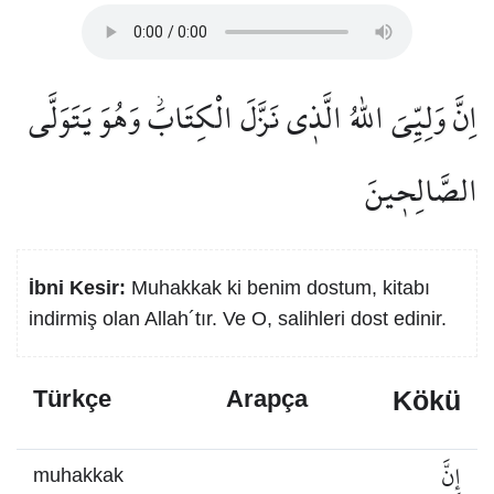
اِنَّ وَلِيِّيَ اللّٰهُ الَّذ۪ي نَزَّلَ الْكِتَابَۘ وَهُوَ يَتَوَلَّى
الصَّالِح۪ينَ
İbni Kesir:
Muhakkak ki benim dostum, kitabı
indirmiş olan Allah´tır. Ve O, salihleri dost edinir.
Kökü
Türkçe
Arapça
إِنَّ
muhakkak