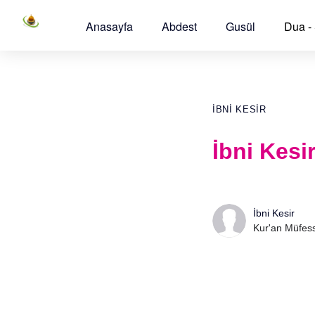
Anasayfa
Abdest
Gusül
Dua -
İBNI KESIR
İbni Kesi
İbni Kesir
Kur'an Müfess