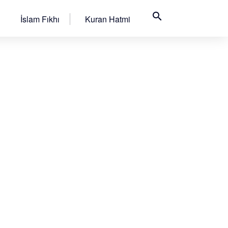
search
İslam Fıkhı
Kuran Hatmi