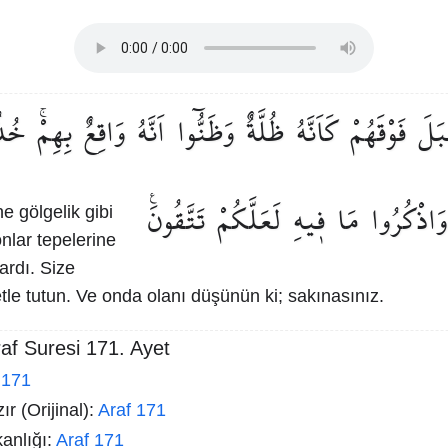
بَلَ
فَوْقَهُمْ
كَاَنَّهُ
ظُلَّةٌ
وَظَنُّٓوا
اَنَّهُ
وَاقِعٌ
بِهِمْۚ
خُذ
وَاذْكُرُوا
مَا
ف۪يهِ
لَعَلَّكُمْ
تَتَّقُونَ۟
ne gölgelik gibi
onlar tepelerine
rdı. Size
tle tutun. Ve onda olanı düşünün ki; sakınasınız.
af Suresi 171. Ayet
 171
r (Orijinal):
Araf 171
kanlığı:
Araf 171