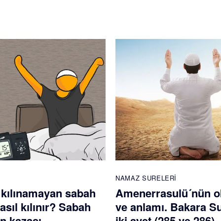
NAMAZ SURELERI
 kılınamayan sabah
Amenerrasulü´nün 
sıl kılınır? Sabah
ve anlamı. Bakara S
n kazası
iki ayet (285 ve 286)