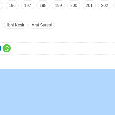
5
196
197
198
199
200
201
202
6
İbni Kesir
Araf Suresi