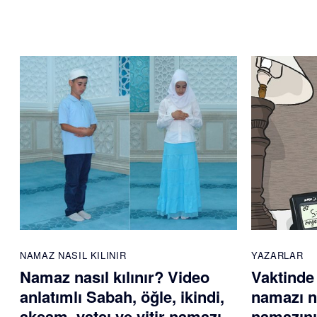
NAMAZ NASIL KILINIR
YAZARLAR
Namaz nasıl kılınır? Video
Vaktinde
anlatımlı Sabah, öğle, ikindi,
namazı na
akşam, yatsı ve vitir namazı
namazını