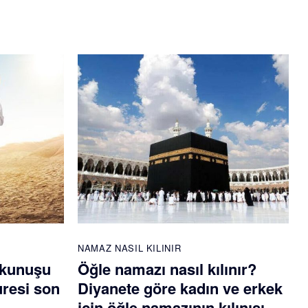
NAMAZ NASIL KILINIR
okunuşu
Öğle namazı nasıl kılınır?
uresi son
Diyanete göre kadın ve erkek
için öğle namazının kılınışı