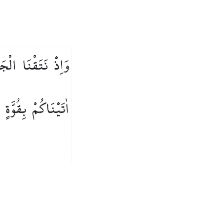
وَاِذْ
نَتَقْنَا
الْجَ
اٰتَيْنَاكُمْ
بِقُوَّةٍ