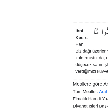
ُوا
مَٓا
İbni
Kesir:
Hani,
Biz dağı üzerleri
kaldırmıştık da, 
düşecek sanmışla
verdiğimizi kuvve
Meallere göre Ar
Tüm Mealler:
Araf
Elmalılı Hamdi Yazı
Diyanet İşleri Baş