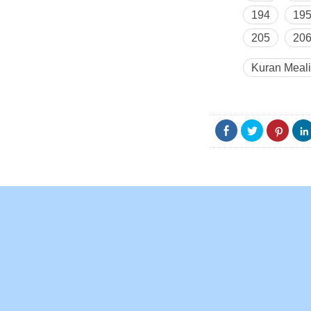
194
19
205
20
Kuran Meali