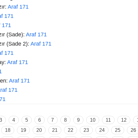
zır:
Araf 171
af 171
f 171
zır (Sade):
Araf 171
zır (Sade 2):
Araf 171
af 171
ay:
Araf 171
1
men:
Araf 171
raf 171
171
3
4
5
6
7
8
9
10
11
12
18
19
20
21
22
23
24
25
26