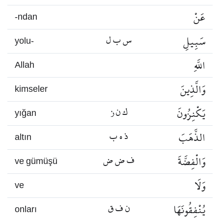
عَنْ
-ndan
سَبِيلِ
س ب ل
yolu-
اللَّهِ
Allah
وَالَّذِينَ
kimseler
يَكْنِزُونَ
ك ن ز
yığan
الذَّهَبَ
ذ ه ب
altın
وَالْفِضَّةَ
ف ض ض
ve gümüşü
وَلَا
ve
يُنْفِقُونَهَا
ن ف ق
onları