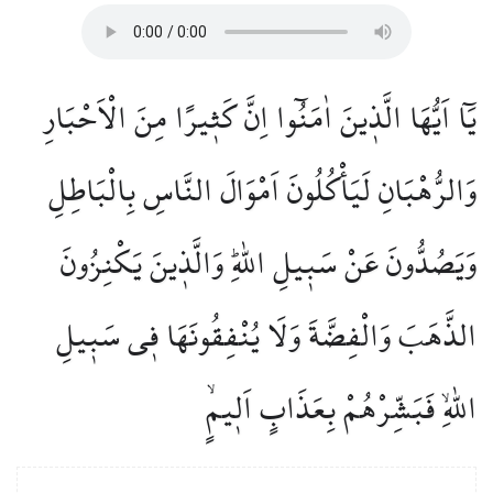
يَٓا اَيُّهَا الَّذ۪ينَ اٰمَنُٓوا اِنَّ كَث۪يرًا مِنَ الْاَحْبَارِ
وَالرُّهْبَانِ لَيَأْكُلُونَ اَمْوَالَ النَّاسِ بِالْبَاطِلِ
وَيَصُدُّونَ عَنْ سَب۪يلِ اللّٰهِۜ وَالَّذ۪ينَ يَكْنِزُونَ
الذَّهَبَ وَالْفِضَّةَ وَلَا يُنْفِقُونَهَا ف۪ي سَب۪يلِ
اللّٰهِۙ فَبَشِّرْهُمْ بِعَذَابٍ اَل۪يمٍۙ