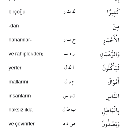
كَثِيرًا
ك ث ر
birçoğu
مِنَ
-dan
الْأَحْبَارِ
ح ب ر
hahamlar-
وَالرُّهْبَانِ
ر ه ب
ve rahipler(den)
لَيَأْكُلُونَ
ا ك ل
yerler
أَمْوَالَ
م و ل
mallarını
النَّاسِ
ن و س
insanların
بِالْبَاطِلِ
ب ط ل
haksızlıkla
وَيَصُدُّونَ
ص د د
ve çevirirler