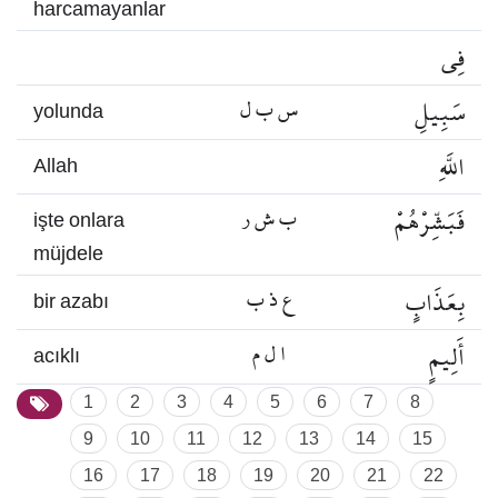
harcamayanlar
فِي
سَبِيلِ
س ب ل
yolunda
اللَّهِ
Allah
فَبَشِّرْهُمْ
ب ش ر
işte onlara
müjdele
بِعَذَابٍ
ع ذ ب
bir azabı
أَلِيمٍ
ا ل م
acıklı
1
2
3
4
5
6
7
8
9
10
11
12
13
14
15
16
17
18
19
20
21
22