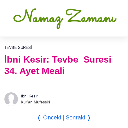
Namaz Zamanı
TEVBE SURESI
İbni Kesir: Tevbe Suresi
34. Ayet Meali
İbni Kesir
Kur'an Müfessiri
❬ Önceki
|
Sonraki ❭