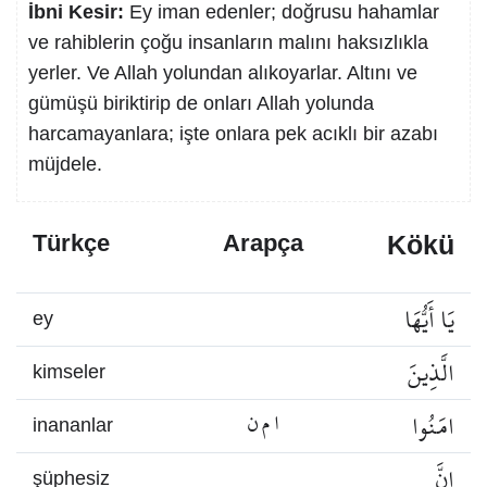
İbni Kesir:
Ey iman edenler; doğrusu hahamlar
ve rahiblerin çoğu insanların malını haksızlıkla
yerler. Ve Allah yolundan alıkoyarlar. Altını ve
gümüşü biriktirip de onları Allah yolunda
harcamayanlara; işte onlara pek acıklı bir azabı
müjdele.
Kökü
Türkçe
Arapça
يَا أَيُّهَا
ey
الَّذِينَ
kimseler
امَنُوا
ا م ن
inananlar
إِنَّ
şüphesiz