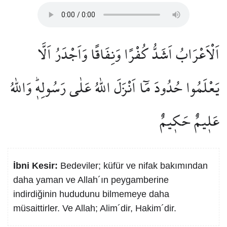
اَلْاَعْرَابُ اَشَدُّ كُفْرًا وَنِفَاقًا وَاَجْدَرُ اَلَّا
يَعْلَمُوا حُدُودَ مَٓا اَنْزَلَ اللّٰهُ عَلٰى رَسُولِه۪ۜ وَاللّٰهُ
عَل۪يمٌ حَك۪يمٌ
İbni Kesir:
Bedeviler; küfür ve nifak bakımından
daha yaman ve Allah´ın peygamberine
indirdiğinin hududunu bilmemeye daha
müsaittirler. Ve Allah; Alim´dir, Hakim´dir.