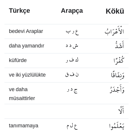
Kökü
Türkçe
Arapça
الْأَعْرَابُ
ع ر ب
bedevi Araplar
أَشَدُّ
ش د د
daha yamandır
كُفْرًا
ك ف ر
küfürde
وَنِفَاقًا
ن ف ق
ve iki yüzlülükte
وَأَجْدَرُ
ج د ر
ve daha
müsaittirler
أَلَّا
يَعْلَمُوا
ع ل م
tanımamaya