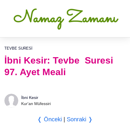
Namaz Zamanı
TEVBE SURESI
İbni Kesir: Tevbe Suresi
97. Ayet Meali
İbni Kesir
Kur'an Müfessiri
❬ Önceki
|
Sonraki ❭