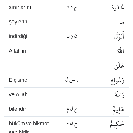
حُدُودَ
ح د د
sınırlarını
مَا
şeylerin
أَنْزَلَ
ن ز ل
indirdiği
اللَّهُ
Allah’ın
عَلَىٰ
رَسُولِهِ
ر س ل
Elçisine
وَاللَّهُ
ve Allah
عَلِيمٌ
ع ل م
bilendir
حَكِيمٌ
ح ك م
hüküm ve hikmet
sahibidir