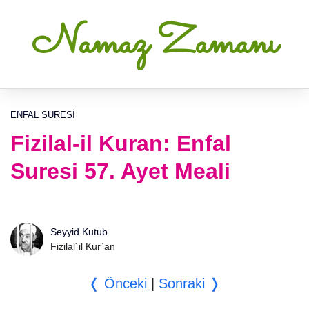
Namaz Zamanı
ENFAL SURESI
Fizilal-il Kuran: Enfal
Suresi 57. Ayet Meali
Seyyid Kutub
Fizilal´il Kur`an
❬ Önceki
|
Sonraki ❭