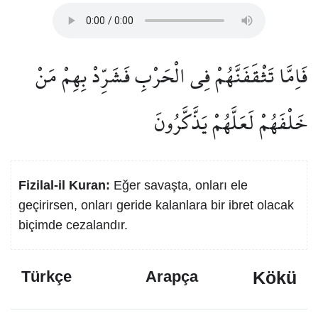
فَاِمَّا تَثْقَفَنَّهُمْ فِي الْحَرْبِ فَشَرِّدْ بِهِمْ مَنْ
خَلْفَهُمْ لَعَلَّهُمْ يَذَّكَّرُونَ
Fizilal-il Kuran:
Eğer savaşta, onları ele
geçirirsen, onları geride kalanlara bir ibret olacak
biçimde cezalandır.
Kökü
Türkçe
Arapça