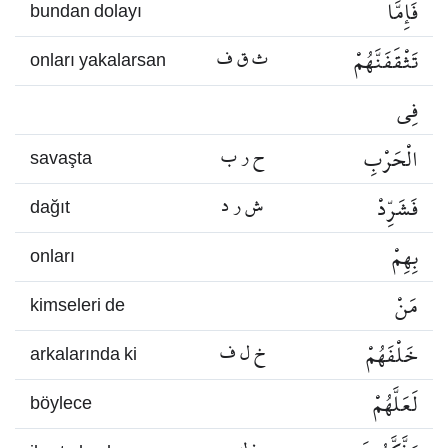
فَإِمَّا
bundan dolayı
تَثْقَفَنَّهُمْ
ث ق ف
onları yakalarsan
فِي
الْحَرْبِ
ح ر ب
savaşta
فَشَرِّدْ
ش ر د
dağıt
بِهِمْ
onları
مَنْ
kimseleri de
خَلْفَهُمْ
خ ل ف
arkalarında ki
لَعَلَّهُمْ
böylece