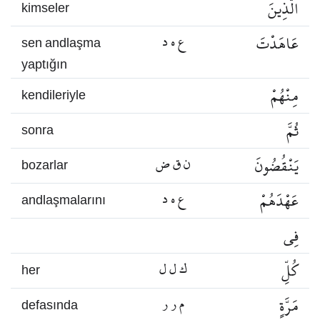
الَّذِينَ
kimseler
عَاهَدْتَ
ع ه د
sen andlaşma
yaptığın
مِنْهُمْ
kendileriyle
ثُمَّ
sonra
يَنْقُضُونَ
ن ق ض
bozarlar
عَهْدَهُمْ
ع ه د
andlaşmalarını
فِي
كُلِّ
ك ل ل
her
مَرَّةٍ
م ر ر
defasında