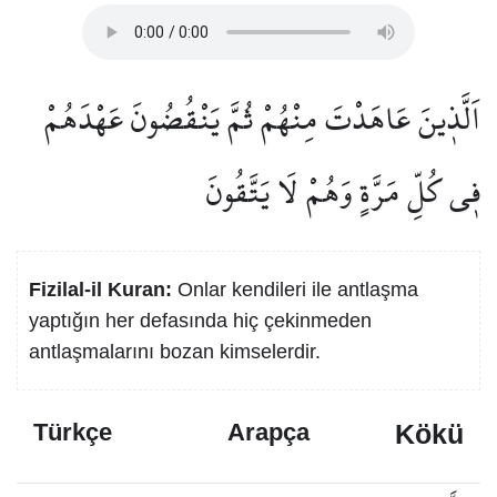
اَلَّذ۪ينَ عَاهَدْتَ مِنْهُمْ ثُمَّ يَنْقُضُونَ عَهْدَهُمْ
ف۪ي كُلِّ مَرَّةٍ وَهُمْ لَا يَتَّقُونَ
Fizilal-il Kuran:
Onlar kendileri ile antlaşma
yaptığın her defasında hiç çekinmeden
antlaşmalarını bozan kimselerdir.
Kökü
Türkçe
Arapça