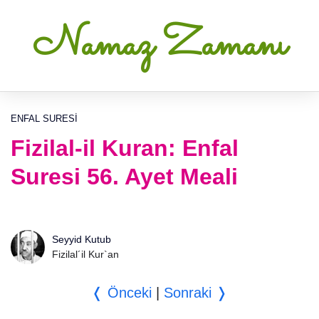
Namaz Zamanı
ENFAL SURESI
Fizilal-il Kuran: Enfal
Suresi 56. Ayet Meali
Seyyid Kutub
Fizilal´il Kur`an
❬ Önceki
|
Sonraki ❭