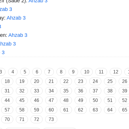
zır (Sade 2):
Ahzab 3
zab 3
ay:
Ahzab 3
3
men:
Ahzab 3
hzab 3
 3
3
4
5
6
7
8
9
10
11
12
18
19
20
21
22
23
24
25
26
31
32
33
34
35
36
37
38
39
44
45
46
47
48
49
50
51
52
57
58
59
60
61
62
63
64
65
70
71
72
73