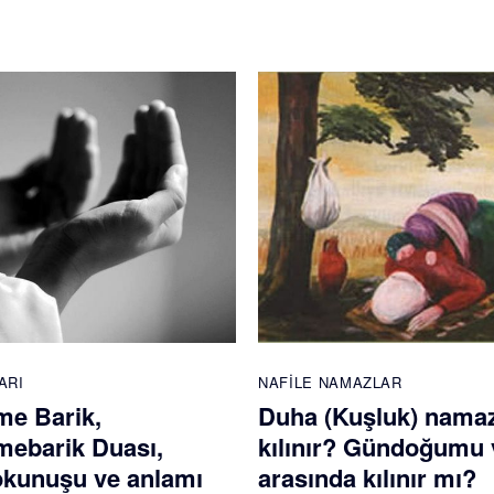
ARI
NAFILE NAMAZLAR
e Barik,
Duha (Kuşluk) namaz
ebarik Duası,
kılınır? Gündoğumu 
 okunuşu ve anlamı
arasında kılınır mı?