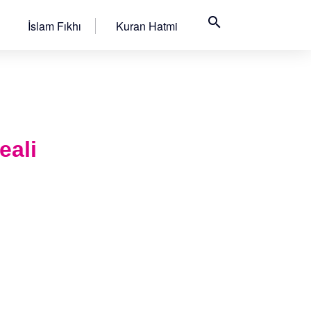
search
İslam Fıkhı
Kuran Hatmi
eali