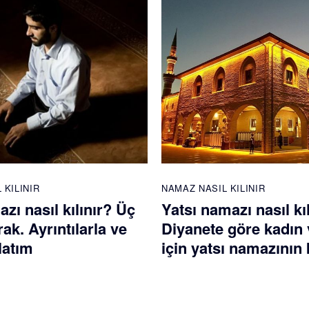
 KILINIR
NAMAZ NASIL KILINIR
azı nasıl kılınır? Üç
Yatsı namazı nasıl kı
rak. Ayrıntılarla ve
Diyanete göre kadın 
latım
için yatsı namazının k