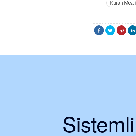
Kuran Meali
Sisteml