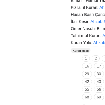
Elmalılı Hamdi Ya
Fizilal-il Kuran:
Ah
Hasan Basri Çant
İbni Kesir:
Ahzab 
Ömer Nasuhi Bil
Tefhim-ul Kuran:
A
Kuran Yolu:
Ahzab
Kuran Meali
1
2
16
17
29
30
42
43
55
56
68
69