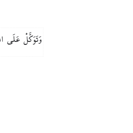
وَتَوَكَّلْ
عَلَى
اللّ