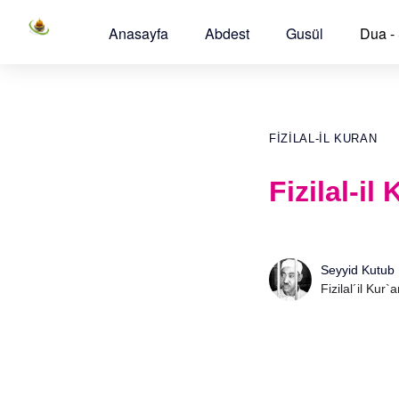
Anasayfa
Abdest
Gusül
Dua -
FIZILAL-IL KURAN
Fizilal-i
Seyyid Kutub
Fizilal´il Kur`