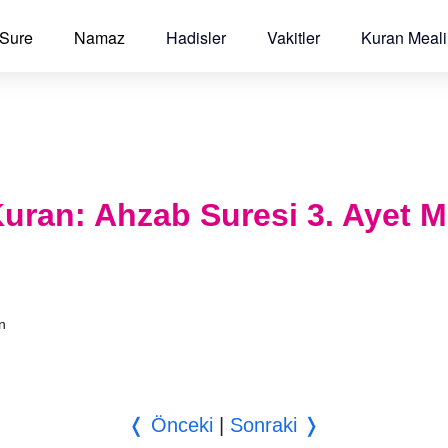
 Sure
Namaz
Hadisler
Vakitler
Kuran Meali
l Kuran: Ahzab Suresi 3. Ayet M
an
❬ Önceki
|
Sonraki ❭