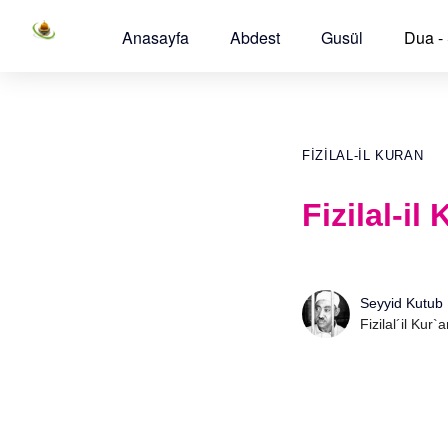
Anasayfa
Abdest
Gusül
Dua -
FIZILAL-IL KURAN
Fizilal-i
Seyyid Kutub
Fizilal´il Kur`