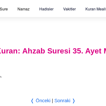
 Sure
Namaz
Hadisler
Vakitler
Kuran Meali
l Kuran: Ahzab Suresi 35. Ayet 
an
❬ Önceki
|
Sonraki ❭