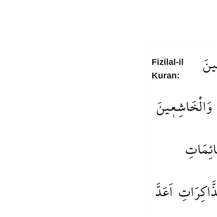
۪ينَ
Fizilal-il
Kuran:
وَالْخَاشِع۪ينَ
ٓائِمَاتِ
َّاكِرَاتِ
اَعَدَّ