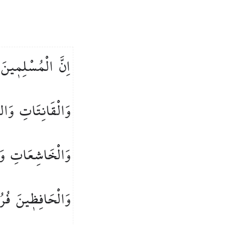
اِنَّ
الْمُسْلِم۪ينَ
وَالْقَانِتَاتِ
وَال
وَالْخَاشِعَاتِ
وَ
وَالْحَافِظ۪ينَ
فُر