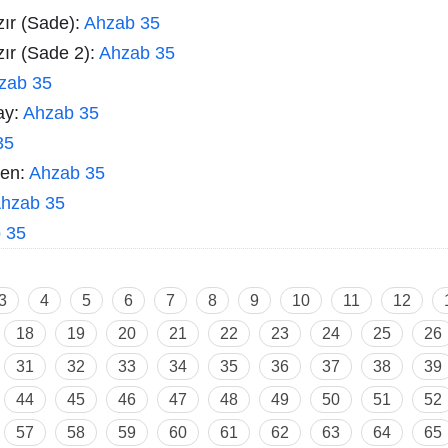
zır (Sade):
Ahzab 35
zır (Sade 2):
Ahzab 35
zab 35
ay:
Ahzab 35
35
men:
Ahzab 35
hzab 35
 35
3
4
5
6
7
8
9
10
11
12
18
19
20
21
22
23
24
25
26
31
32
33
34
35
36
37
38
39
44
45
46
47
48
49
50
51
52
57
58
59
60
61
62
63
64
65