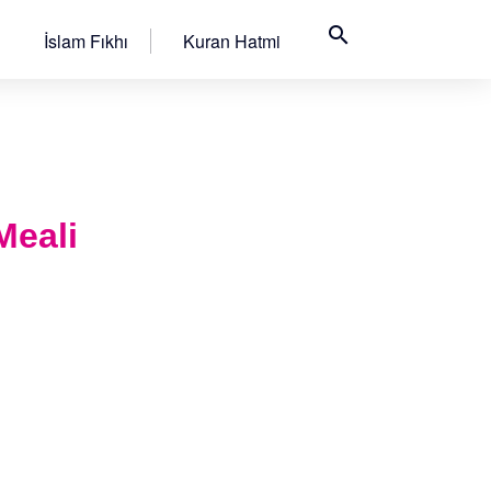
search
İslam Fıkhı
Kuran Hatmi
Meali