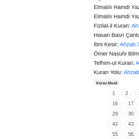
Elmalılı Hamdi Ya
Elmalılı Hamdi Ya
Fizilal-il Kuran:
Ah
Hasan Basri Çant
İbni Kesir:
Ahzab 
Ömer Nasuhi Bil
Tefhim-ul Kuran:
A
Kuran Yolu:
Ahzab
Kuran Meali
1
2
16
17
29
30
42
43
55
56