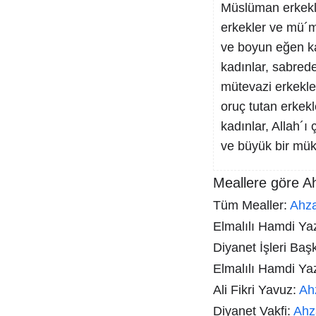
Müslüman erkekl
erkekler ve mü´m
ve boyun eğen ka
kadınlar, sabred
mütevazi erkekle
oruç tutan erkekl
kadınlar, Allah´ı
ve büyük bir müka
Meallere göre A
Tüm Mealler:
Ahz
Elmalılı Hamdi Yazı
Diyanet İşleri Baş
Elmalılı Hamdi Ya
Ali Fikri Yavuz:
Ah
Diyanet Vakfi:
Ahz