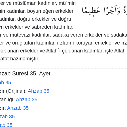
er ve müslüman kadınlar, mü´min
ةً
وَاَجْرًا
عَظ۪يمًا
in kadınlar, boyun eğen erkekler
dınlar, doğru erkekler ve doğru
en erkekler ve sabreden kadınlar,
r ve mütevazi kadınlar, sadaka veren erkekler ve sadaka
er ve oruç tutan kadınlar, ırzlarını koruyan erkekler ve ır
 çok anan erkekler ve Allah´ı çok anan kadınlar; işte Allah
fat hazırlamıştır.
hzab Suresi 35. Ayet
ab 35
r (Orijinal):
Ahzab 35
kanlığı:
Ahzab 35
zır:
Ahzab 35
zab 35
ab 35