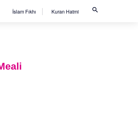
search
İslam Fıkhı
Kuran Hatmi
Meali