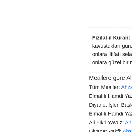
Fizilal-il Kuran:
kavuştukları gün,
onlara iltifatı sel
onlara güzel bir 
Meallere göre A
Tüm Mealler:
Ahz
Elmalılı Hamdi Yazı
Diyanet İşleri Baş
Elmalılı Hamdi Ya
Ali Fikri Yavuz:
Ah
Diyanet Vakfi:
Ahz