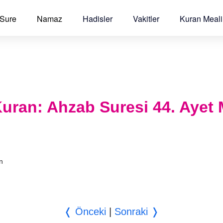
 Sure
Namaz
Hadisler
Vakitler
Kuran Meali
l Kuran: Ahzab Suresi 44. Ayet 
an
❬ Önceki
|
Sonraki ❭