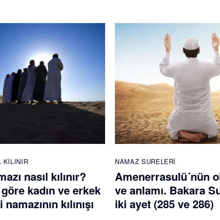
 KILINIR
NAMAZ SURELERI
mazı nasıl kılınır?
Amenerrasulü´nün 
 göre kadın ve erkek
ve anlamı. Bakara S
di namazının kılınışı
iki ayet (285 ve 286)