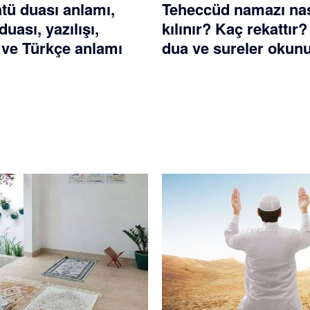
atü duası anlamı,
Teheccüd namazı nas
duası, yazılışı,
kılınır? Kaç rekattır
ve Türkçe anlamı
dua ve sureler okun