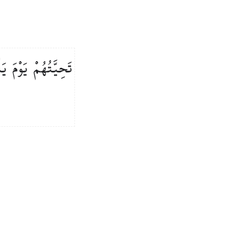
تَحِيَّتُهُمْ
يَوْمَ
يَل