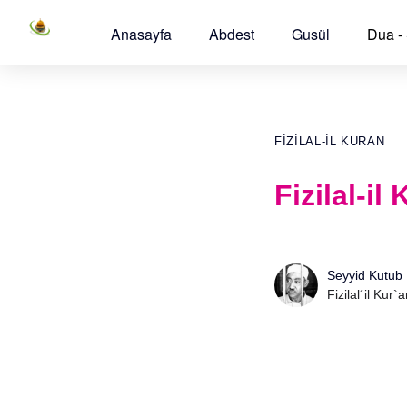
Anasayfa
Abdest
Gusül
Dua -
FIZILAL-IL KURAN
Fizilal-i
Seyyid Kutub
Fizilal´il Kur`