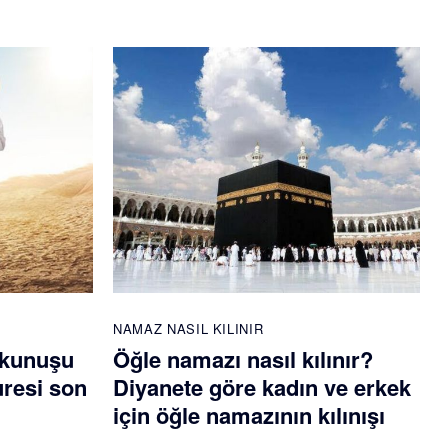
NAMAZ NASIL KILINIR
okunuşu
Öğle namazı nasıl kılınır?
uresi son
Diyanete göre kadın ve erkek
için öğle namazının kılınışı