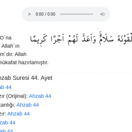
ْقَوْنَهُ
سَلَامٌۚ
وَاَعَدَّ
لَهُمْ
اَجْرًا
كَر۪يمًا
O´na
 Allah´ın
am´dır. Allah
mükafat hazırlamıştır.
hzab Suresi 44. Ayet
ab 44
r (Orijinal):
Ahzab 44
kanlığı:
Ahzab 44
zır:
Ahzab 44
zab 44
ab 44