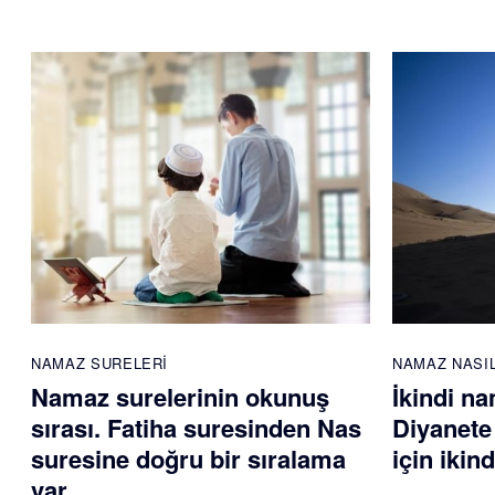
NAMAZ SURELERI
NAMAZ NASIL
Namaz surelerinin okunuş
İkindi na
sırası. Fatiha suresinden Nas
Diyanete
suresine doğru bir sıralama
için ikin
var.