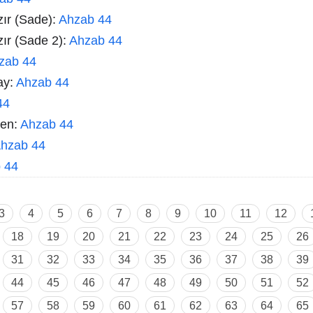
zır (Sade):
Ahzab 44
zır (Sade 2):
Ahzab 44
zab 44
ay:
Ahzab 44
44
men:
Ahzab 44
hzab 44
 44
3
4
5
6
7
8
9
10
11
12
18
19
20
21
22
23
24
25
26
31
32
33
34
35
36
37
38
39
44
45
46
47
48
49
50
51
52
57
58
59
60
61
62
63
64
65