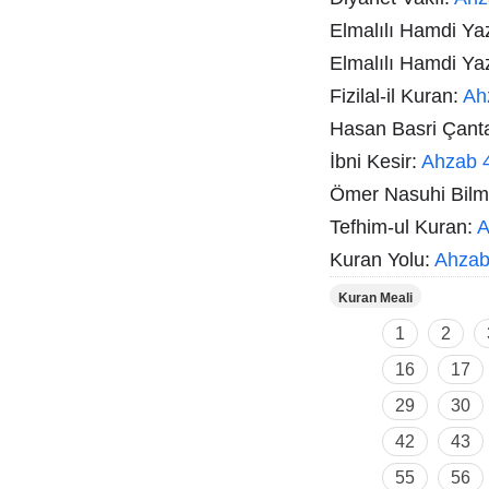
Elmalılı Hamdi Ya
Elmalılı Hamdi Ya
Fizilal-il Kuran:
Ah
Hasan Basri Çant
İbni Kesir:
Ahzab 
Ömer Nasuhi Bil
Tefhim-ul Kuran:
A
Kuran Yolu:
Ahzab
Kuran Meali
1
2
16
17
29
30
42
43
55
56