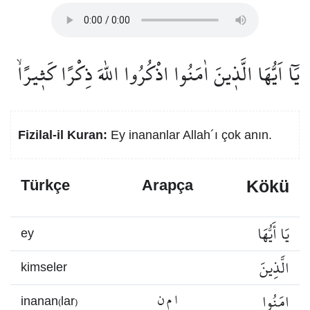
يَٓا اَيُّهَا الَّذ۪ينَ اٰمَنُوا اذْكُرُوا اللّٰهَ ذِكْرًا كَث۪يرًاۙ
Fizilal-il Kuran:
Ey inananlar Allah´ı çok anın.
Kökü
Türkçe
Arapça
يَا أَيُّهَا
ey
الَّذِينَ
kimseler
امَنُوا
ا م ن
inanan(lar)