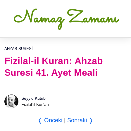
Namaz Zamanı
AHZAB SURESI
Fizilal-il Kuran: Ahzab
Suresi 41. Ayet Meali
Seyyid Kutub
Fizilal´il Kur`an
❬ Önceki
|
Sonraki ❭