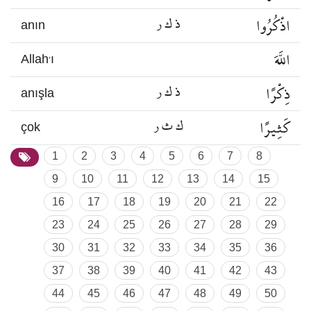
اذْكُرُوا
ذ ك ر
anın
اللَّهَ
Allah’ı
ذِكْرًا
ذ ك ر
anışla
كَثِيرًا
ك ث ر
çok
1
2
3
4
5
6
7
8
9
10
11
12
13
14
15
16
17
18
19
20
21
22
23
24
25
26
27
28
29
30
31
32
33
34
35
36
37
38
39
40
41
42
43
44
45
46
47
48
49
50