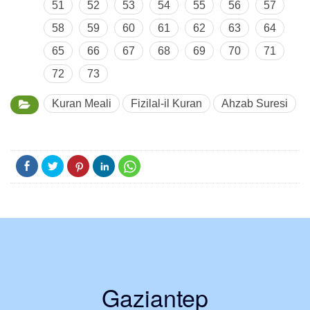
51
52
53
54
55
56
57
58
59
60
61
62
63
64
65
66
67
68
69
70
71
72
73
Kuran Meali
Fizilal-il Kuran
Ahzab Suresi
Gaziantep