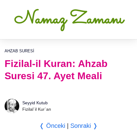
Namaz Zamanı
AHZAB SURESI
Fizilal-il Kuran: Ahzab
Suresi 47. Ayet Meali
Seyyid Kutub
Fizilal´il Kur`an
❬ Önceki
|
Sonraki ❭