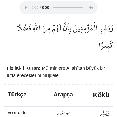
وَبَشِّرِ الْمُؤْمِن۪ينَ بِاَنَّ لَهُمْ مِنَ اللّٰهِ فَضْلًا
كَب۪يرًا
Fizilal-il Kuran:
Mü´minlere Allah´tan büyük bir
lütfa ereceklerini müjdele.
Kökü
Türkçe
Arapça
وَبَشِّرِ
ب ش ر
ve müjdele