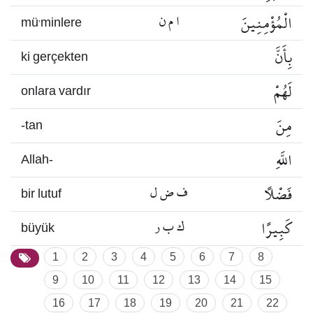
الْمُؤْمِنِينَ
ا م ن
mü’minlere
بِأَنَّ
ki gerçekten
لَهُمْ
onlara vardır
مِنَ
-tan
اللَّهِ
Allah-
فَضْلًا
ف ض ل
bir lutuf
كَبِيرًا
ك ب ر
büyük
1
2
3
4
5
6
7
8
9
10
11
12
13
14
15
16
17
18
19
20
21
22