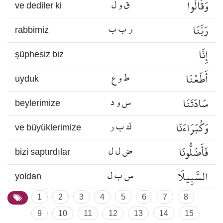
وَقَالُوا
ق و ل
ve dediler ki
رَبَّنَا
ر ب ب
rabbimiz
إِنَّا
şüphesiz biz
أَطَعْنَا
ط و ع
uyduk
سَادَتَنَا
س و د
beylerimize
وَكُبَرَاءَنَا
ك ب ر
ve büyüklerimize
فَأَضَلُّونَا
ض ل ل
bizi saptırdılar
السَّبِيلَا
س ب ل
yoldan
1
2
3
4
5
6
7
8
9
10
11
12
13
14
15