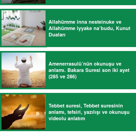
Allahümme inna nesteinuke ve
Allahümme iyyake na’budu, Kunut
Duaları
Amenerrasulü´nün okunuşu ve
anlamı. Bakara Suresi son iki ayet
(285 ve 286)
Tebbet suresi, Tebbet suresinin
anlamı, tefsiri, yazılışı ve okunuşu
videolu anlatım