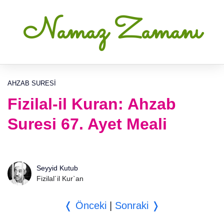
Namaz Zamanı
AHZAB SURESI
Fizilal-il Kuran: Ahzab
Suresi 67. Ayet Meali
Seyyid Kutub
Fizilal´il Kur`an
❬ Önceki
|
Sonraki ❭