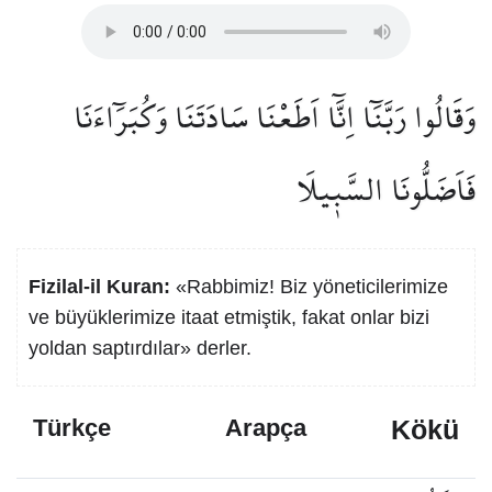
وَقَالُوا رَبَّنَٓا اِنَّٓا اَطَعْنَا سَادَتَنَا وَكُبَرَٓاءَنَا
فَاَضَلُّونَا السَّب۪يلَا
Fizilal-il Kuran:
«Rabbimiz! Biz yöneticilerimize
ve büyüklerimize itaat etmiştik, fakat onlar bizi
yoldan saptırdılar» derler.
Kökü
Türkçe
Arapça