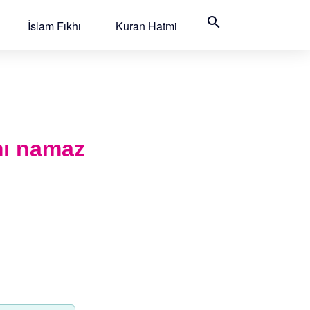
search
İslam Fıkhı
Kuran Hatmi
mı namaz