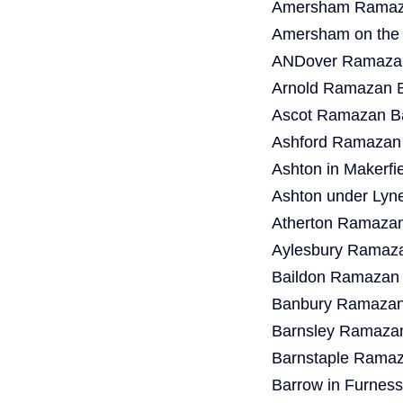
Amersham Ramaza
Amersham on the 
ANDover Ramazan
Arnold Ramazan B
Ascot Ramazan Ba
Ashford Ramazan 
Ashton in Makerf
Ashton under Lyn
Atherton Ramazan
Aylesbury Ramaza
Baildon Ramazan 
Banbury Ramazan 
Barnsley Ramazan
Barnstaple Ramaz
Barrow in Furnes