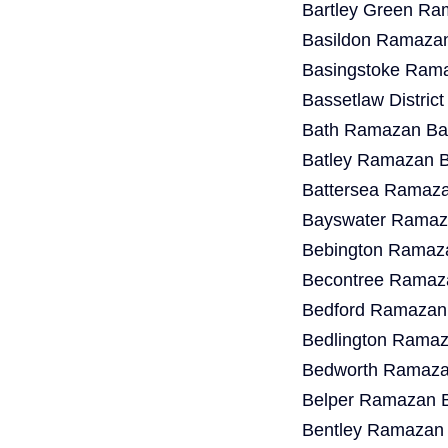
Bartley Green Ra
Basildon Ramazan
Basingstoke Rama
Bassetlaw Distric
Bath Ramazan Bay
Batley Ramazan B
Battersea Ramaza
Bayswater Ramaza
Bebington Ramaza
Becontree Ramaza
Bedford Ramazan 
Bedlington Ramaz
Bedworth Ramazan
Belper Ramazan B
Bentley Ramazan 