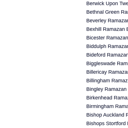
Berwick Upon Twe
Bethnal Green Ra
Beverley Ramazan
Bexhill Ramazan 
Bicester Ramazan
Biddulph Ramazan
Bideford Ramazan
Biggleswade Rama
Billericay Ramaza
Billingham Ramaz
Bingley Ramazan 
Birkenhead Ramaz
Birmingham Ramaz
Bishop Auckland 
Bishops Stortfor