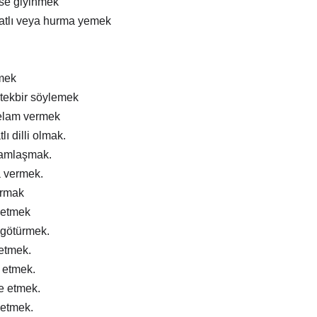
ise giyinmek
atlı veya hurma yemek
mek
tekbir söylemek
elam vermek
lı dilli olmak.
ramlaşmak.
a vermek.
ırmak
 etmek
 götürmek.
 etmek.
m etmek.
e etmek.
 etmek.