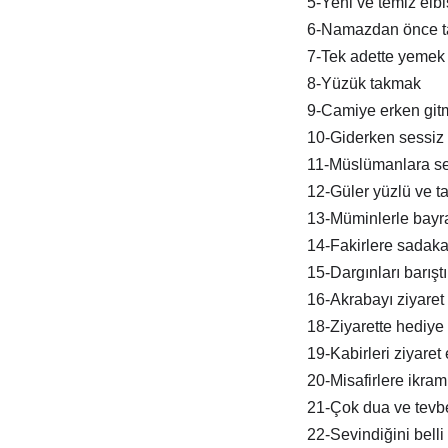
5-Yeni ve temiz elb
6-Namazdan önce t
7-Tek adette yemek
8-Yüzük takmak
9-Camiye erken git
10-Giderken sessiz 
11-Müslümanlara s
12-Güler yüzlü ve tat
13-Müminlerle bay
14-Fakirlere sadak
15-Dargınları barışt
16-Akrabayı ziyaret
18-Ziyarette hediye
19-Kabirleri ziyaret
20-Misafirlere ikra
21-Çok dua ve tevb
22-Sevindiğini belli