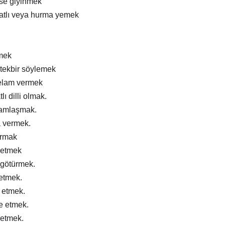
ise giyinmek
atlı veya hurma yemek
mek
tekbir söylemek
elam vermek
lı dilli olmak.
ramlaşmak.
a vermek.
ırmak
 etmek
 götürmek.
 etmek.
m etmek.
e etmek.
 etmek.