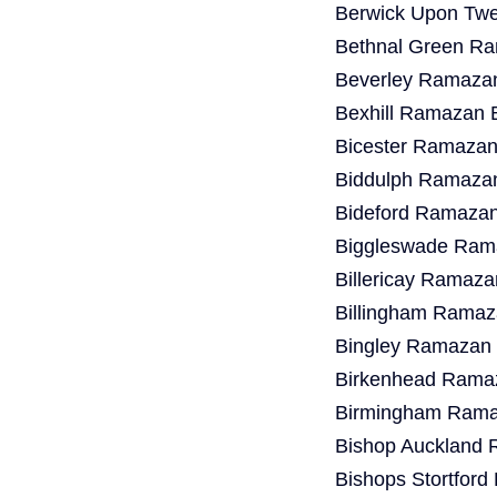
Berwick Upon Twe
Bethnal Green Ra
Beverley Ramazan
Bexhill Ramazan 
Bicester Ramazan
Biddulph Ramazan
Bideford Ramazan
Biggleswade Rama
Billericay Ramaza
Billingham Ramaz
Bingley Ramazan 
Birkenhead Ramaz
Birmingham Ramaz
Bishop Auckland 
Bishops Stortfor