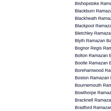
Bishopstoke Rama
Blackburn Ramaza
Blackheath Ramaz
Blackpool Ramaza
Bletchley Ramaza
Blyth Ramazan Ba
Bognor Regis Ram
Bolton Ramazan B
Bootle Ramazan B
Borehamwood Ram
Boston Ramazan B
Bournemouth Ram
Bowthorpe Ramaza
Bracknell Ramaza
Bradford Ramazan