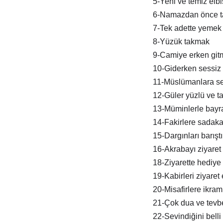
5-Yeni ve temiz elb
6-Namazdan önce t
7-Tek adette yemek
8-Yüzük takmak
9-Camiye erken git
10-Giderken sessiz 
11-Müslümanlara s
12-Güler yüzlü ve tat
13-Müminlerle bay
14-Fakirlere sadak
15-Dargınları barışt
16-Akrabayı ziyaret
18-Ziyarette hediye
19-Kabirleri ziyaret
20-Misafirlere ikra
21-Çok dua ve tevb
22-Sevindiğini belli