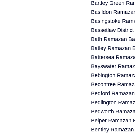
Bartley Green Ra
Basildon Ramazan
Basingstoke Rama
Bassetlaw Distric
Bath Ramazan Bay
Batley Ramazan B
Battersea Ramaza
Bayswater Ramaza
Bebington Ramaza
Becontree Ramaza
Bedford Ramazan 
Bedlington Ramaz
Bedworth Ramazan
Belper Ramazan B
Bentley Ramazan 