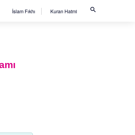
search
İslam Fıkhı
Kuran Hatmi
ramı