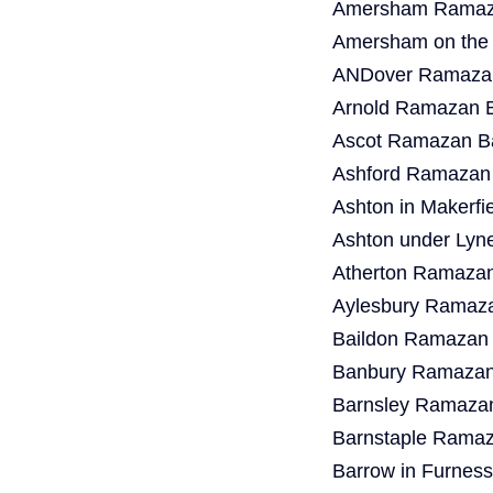
Amersham Ramaza
Amersham on the 
ANDover Ramazan
Arnold Ramazan B
Ascot Ramazan Ba
Ashford Ramazan 
Ashton in Makerf
Ashton under Lyn
Atherton Ramazan
Aylesbury Ramaza
Baildon Ramazan 
Banbury Ramazan 
Barnsley Ramazan
Barnstaple Ramaz
Barrow in Furnes