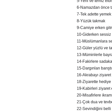
5-Yeni ve temiz elb
6-Namazdan önce t
7-Tek adette yemek
8-Yüzük takmak
9-Camiye erken git
10-Giderken sessiz 
11-Müslümanlara s
12-Güler yüzlü ve tat
13-Müminlerle bay
14-Fakirlere sadak
15-Dargınları barışt
16-Akrabayı ziyaret
18-Ziyarette hediye
19-Kabirleri ziyaret
20-Misafirlere ikra
21-Çok dua ve tevb
22-Sevindiğini belli