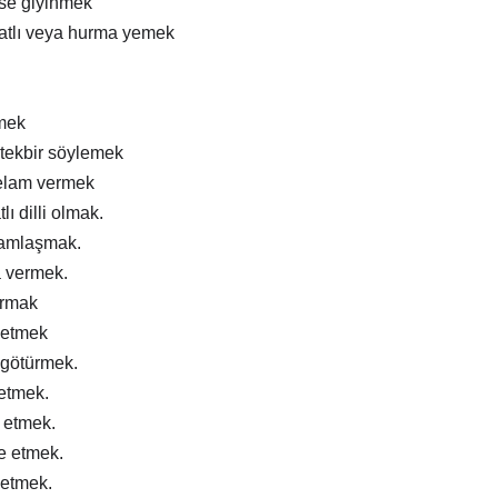
ise giyinmek
atlı veya hurma yemek
mek
tekbir söylemek
elam vermek
lı dilli olmak.
ramlaşmak.
a vermek.
ırmak
 etmek
 götürmek.
 etmek.
m etmek.
e etmek.
 etmek.