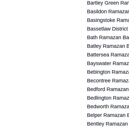
Bartley Green Ra
Basildon Ramazan
Basingstoke Rama
Bassetlaw Distric
Bath Ramazan Bay
Batley Ramazan B
Battersea Ramaza
Bayswater Ramaza
Bebington Ramaza
Becontree Ramaza
Bedford Ramazan 
Bedlington Ramaz
Bedworth Ramazan
Belper Ramazan B
Bentley Ramazan 