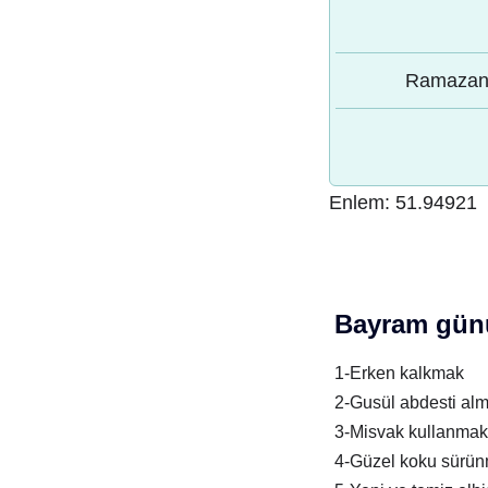
Ramazan 
Enlem:
51.94921
Bayram günü
1-Erken kalkmak
2-Gusül abdesti al
3-Misvak kullanmak
4-Güzel koku sürü