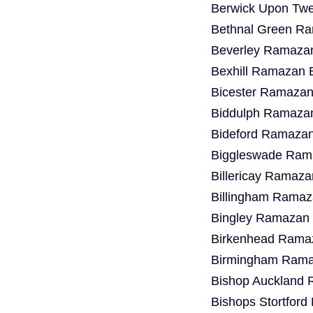
Berwick Upon Twe
Bethnal Green Ra
Beverley Ramazan
Bexhill Ramazan 
Bicester Ramazan
Biddulph Ramazan
Bideford Ramazan
Biggleswade Rama
Billericay Ramaza
Billingham Ramaz
Bingley Ramazan 
Birkenhead Ramaz
Birmingham Ramaz
Bishop Auckland 
Bishops Stortfor