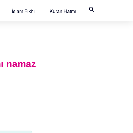
search
İslam Fıkhı
Kuran Hatmi
mı namaz