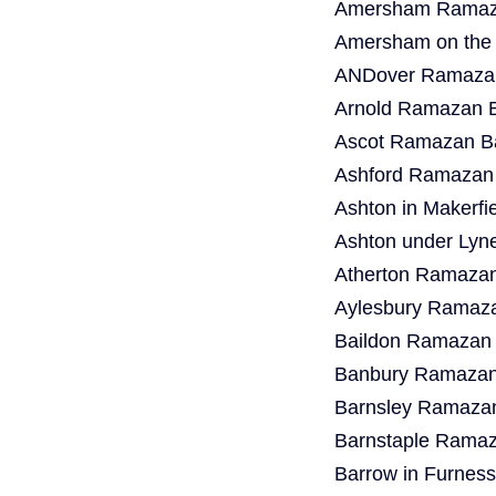
Amersham Ramaza
Amersham on the 
ANDover Ramazan
Arnold Ramazan B
Ascot Ramazan Ba
Ashford Ramazan 
Ashton in Makerf
Ashton under Lyn
Atherton Ramazan
Aylesbury Ramaza
Baildon Ramazan 
Banbury Ramazan 
Barnsley Ramazan
Barnstaple Ramaz
Barrow in Furnes