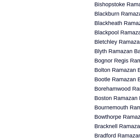
Bishopstoke Rama
Blackburn Ramaza
Blackheath Ramaz
Blackpool Ramaza
Bletchley Ramaza
Blyth Ramazan Ba
Bognor Regis Ram
Bolton Ramazan B
Bootle Ramazan B
Borehamwood Ram
Boston Ramazan B
Bournemouth Ram
Bowthorpe Ramaza
Bracknell Ramaza
Bradford Ramazan