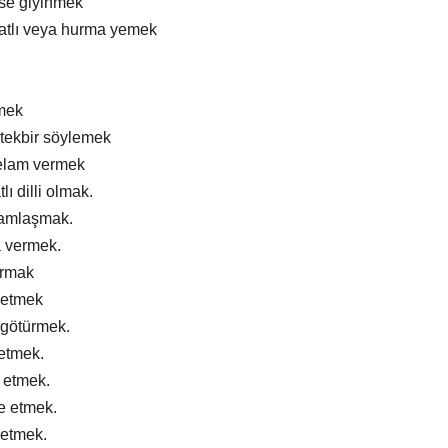
ise giyinmek
atlı veya hurma yemek
mek
tekbir söylemek
elam vermek
lı dilli olmak.
ramlaşmak.
a vermek.
ırmak
 etmek
 götürmek.
 etmek.
m etmek.
e etmek.
 etmek.