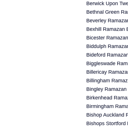
Berwick Upon Twe
Bethnal Green Ra
Beverley Ramazan
Bexhill Ramazan 
Bicester Ramazan
Biddulph Ramazan
Bideford Ramazan
Biggleswade Rama
Billericay Ramaza
Billingham Ramaz
Bingley Ramazan 
Birkenhead Ramaz
Birmingham Ramaz
Bishop Auckland 
Bishops Stortfor