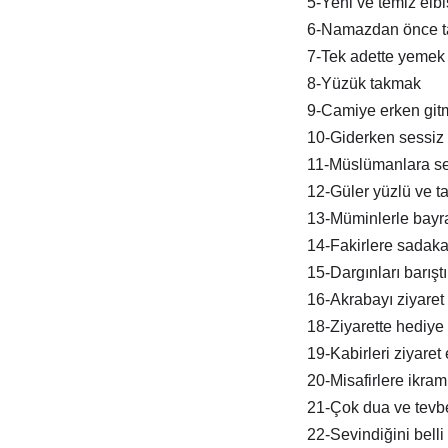
5-Yeni ve temiz elb
6-Namazdan önce t
7-Tek adette yemek
8-Yüzük takmak
9-Camiye erken git
10-Giderken sessiz 
11-Müslümanlara s
12-Güler yüzlü ve tat
13-Müminlerle bay
14-Fakirlere sadak
15-Dargınları barışt
16-Akrabayı ziyaret
18-Ziyarette hediye
19-Kabirleri ziyaret
20-Misafirlere ikra
21-Çok dua ve tevb
22-Sevindiğini belli