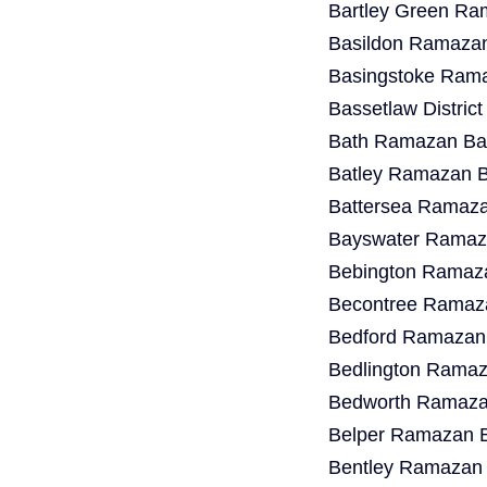
Bartley Green Ra
Basildon Ramazan
Basingstoke Rama
Bassetlaw Distric
Bath Ramazan Bay
Batley Ramazan B
Battersea Ramaza
Bayswater Ramaza
Bebington Ramaza
Becontree Ramaza
Bedford Ramazan 
Bedlington Ramaz
Bedworth Ramazan
Belper Ramazan B
Bentley Ramazan 