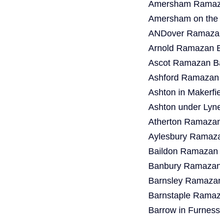
Amersham Ramaza
Amersham on the 
ANDover Ramazan
Arnold Ramazan B
Ascot Ramazan Ba
Ashford Ramazan 
Ashton in Makerf
Ashton under Lyn
Atherton Ramazan
Aylesbury Ramaza
Baildon Ramazan 
Banbury Ramazan 
Barnsley Ramazan
Barnstaple Ramaz
Barrow in Furnes