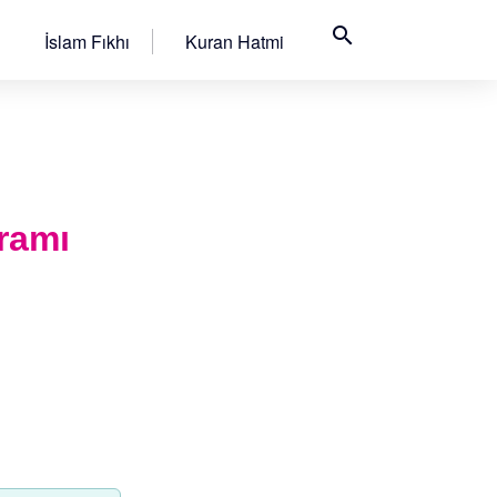
search
İslam Fıkhı
Kuran Hatmi
ramı