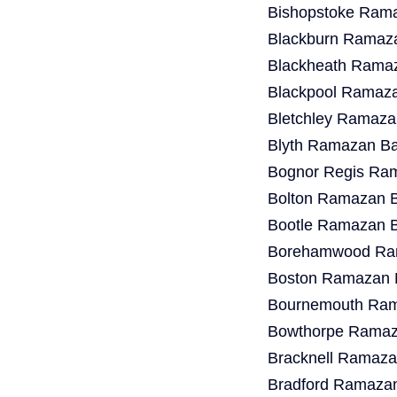
Bishopstoke Rama
Blackburn Ramaza
Blackheath Ramaz
Blackpool Ramaza
Bletchley Ramaza
Blyth Ramazan Ba
Bognor Regis Ram
Bolton Ramazan B
Bootle Ramazan B
Borehamwood Ram
Boston Ramazan B
Bournemouth Ram
Bowthorpe Ramaza
Bracknell Ramaza
Bradford Ramazan