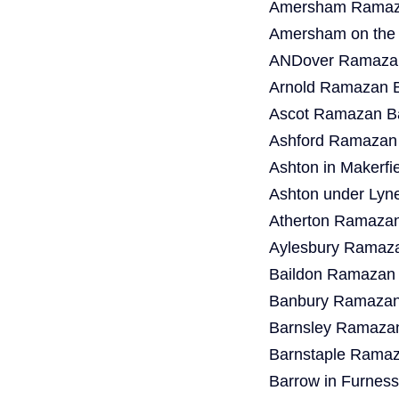
Amersham Ramaza
Amersham on the 
ANDover Ramazan
Arnold Ramazan B
Ascot Ramazan Ba
Ashford Ramazan 
Ashton in Makerf
Ashton under Lyn
Atherton Ramazan
Aylesbury Ramaza
Baildon Ramazan 
Banbury Ramazan 
Barnsley Ramazan
Barnstaple Ramaz
Barrow in Furnes