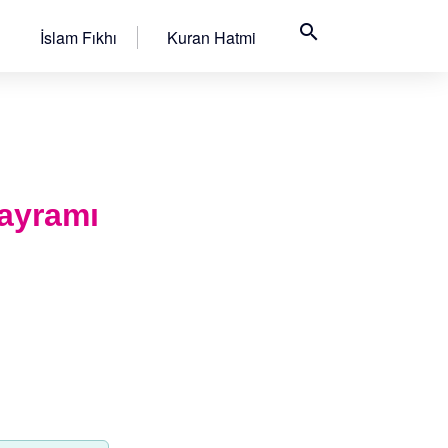
search
İslam Fıkhı
Kuran Hatmi
ayramı