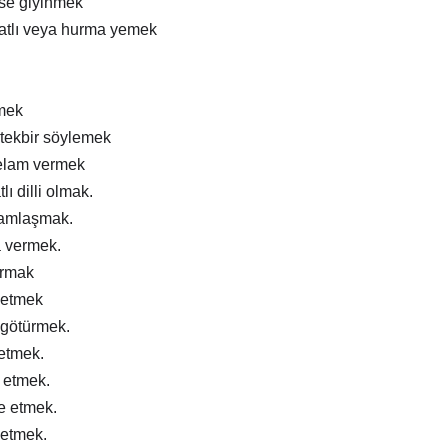
ise giyinmek
atlı veya hurma yemek
mek
tekbir söylemek
elam vermek
lı dilli olmak.
ramlaşmak.
a vermek.
ırmak
 etmek
 götürmek.
 etmek.
m etmek.
e etmek.
 etmek.