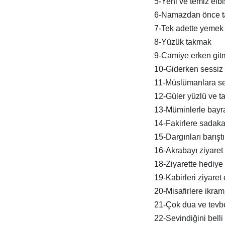
5-Yeni ve temiz elb
6-Namazdan önce t
7-Tek adette yemek
8-Yüzük takmak
9-Camiye erken git
10-Giderken sessiz 
11-Müslümanlara s
12-Güler yüzlü ve tat
13-Müminlerle bay
14-Fakirlere sadak
15-Dargınları barışt
16-Akrabayı ziyaret
18-Ziyarette hediye
19-Kabirleri ziyaret
20-Misafirlere ikra
21-Çok dua ve tevb
22-Sevindiğini belli