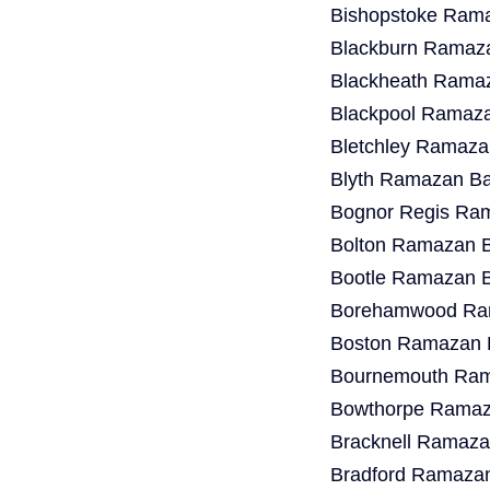
Bishopstoke Rama
Blackburn Ramaza
Blackheath Ramaz
Blackpool Ramaza
Bletchley Ramaza
Blyth Ramazan Ba
Bognor Regis Ram
Bolton Ramazan B
Bootle Ramazan B
Borehamwood Ram
Boston Ramazan B
Bournemouth Ram
Bowthorpe Ramaza
Bracknell Ramaza
Bradford Ramazan