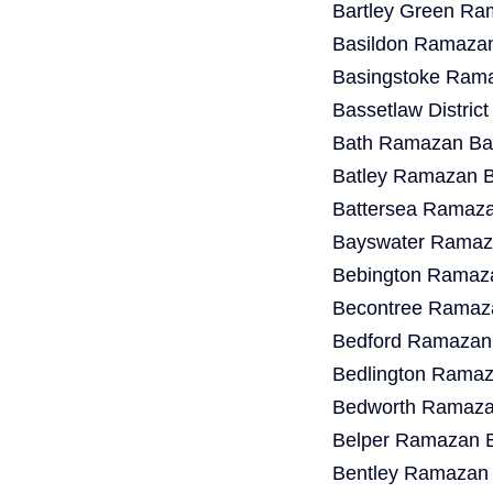
Bartley Green Ra
Basildon Ramazan
Basingstoke Rama
Bassetlaw Distric
Bath Ramazan Bay
Batley Ramazan B
Battersea Ramaza
Bayswater Ramaza
Bebington Ramaza
Becontree Ramaza
Bedford Ramazan 
Bedlington Ramaz
Bedworth Ramazan
Belper Ramazan B
Bentley Ramazan 