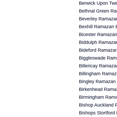
Berwick Upon Twe
Bethnal Green Ra
Beverley Ramazan
Bexhill Ramazan 
Bicester Ramazan
Biddulph Ramazan
Bideford Ramazan
Biggleswade Rama
Billericay Ramaza
Billingham Ramaz
Bingley Ramazan 
Birkenhead Ramaz
Birmingham Ramaz
Bishop Auckland 
Bishops Stortfor