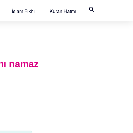
search
İslam Fıkhı
Kuran Hatmi
mı namaz