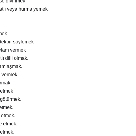
ise giyinmek
atlı veya hurma yemek
mek
tekbir söylemek
elam vermek
lı dilli olmak.
ramlaşmak.
a vermek.
ırmak
 etmek
 götürmek.
 etmek.
m etmek.
e etmek.
 etmek.