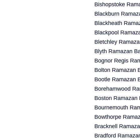
Bishopstoke Rama
Blackburn Ramaza
Blackheath Ramaz
Blackpool Ramaza
Bletchley Ramaza
Blyth Ramazan Ba
Bognor Regis Ram
Bolton Ramazan B
Bootle Ramazan B
Borehamwood Ram
Boston Ramazan B
Bournemouth Ram
Bowthorpe Ramaza
Bracknell Ramaza
Bradford Ramazan