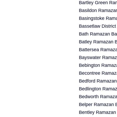
Bartley Green Ra
Basildon Ramazan
Basingstoke Rama
Bassetlaw Distric
Bath Ramazan Bay
Batley Ramazan B
Battersea Ramaza
Bayswater Ramaza
Bebington Ramaza
Becontree Ramaza
Bedford Ramazan 
Bedlington Ramaz
Bedworth Ramazan
Belper Ramazan B
Bentley Ramazan 