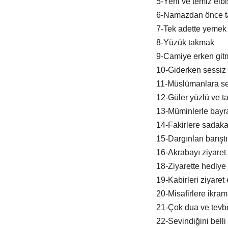
5-Yeni ve temiz elb
6-Namazdan önce t
7-Tek adette yemek
8-Yüzük takmak
9-Camiye erken git
10-Giderken sessiz 
11-Müslümanlara s
12-Güler yüzlü ve tat
13-Müminlerle bay
14-Fakirlere sadak
15-Dargınları barışt
16-Akrabayı ziyaret
18-Ziyarette hediye
19-Kabirleri ziyaret
20-Misafirlere ikra
21-Çok dua ve tevb
22-Sevindiğini belli