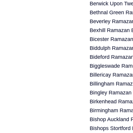
Berwick Upon Twe
Bethnal Green Ra
Beverley Ramazan
Bexhill Ramazan 
Bicester Ramazan
Biddulph Ramazan
Bideford Ramazan
Biggleswade Rama
Billericay Ramaza
Billingham Ramaz
Bingley Ramazan 
Birkenhead Ramaz
Birmingham Ramaz
Bishop Auckland 
Bishops Stortfor