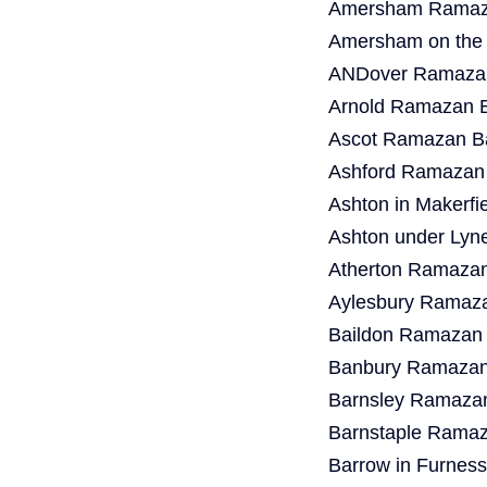
Amersham Ramaza
Amersham on the 
ANDover Ramazan
Arnold Ramazan B
Ascot Ramazan Ba
Ashford Ramazan 
Ashton in Makerf
Ashton under Lyn
Atherton Ramazan
Aylesbury Ramaza
Baildon Ramazan 
Banbury Ramazan 
Barnsley Ramazan
Barnstaple Ramaz
Barrow in Furnes