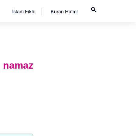
search
İslam Fıkhı
Kuran Hatmi
ı namaz