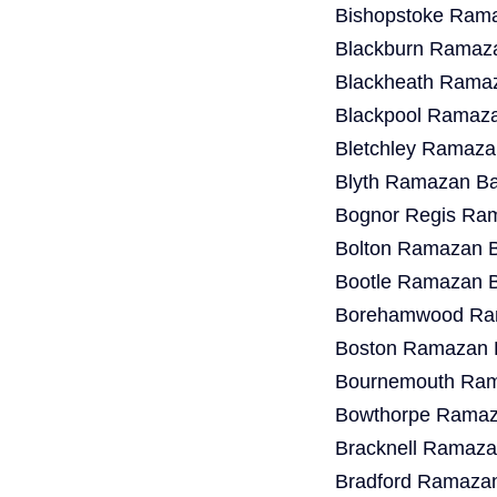
Bishopstoke Rama
Blackburn Ramaza
Blackheath Ramaz
Blackpool Ramaza
Bletchley Ramaza
Blyth Ramazan Ba
Bognor Regis Ram
Bolton Ramazan B
Bootle Ramazan B
Borehamwood Ram
Boston Ramazan B
Bournemouth Ram
Bowthorpe Ramaza
Bracknell Ramaza
Bradford Ramazan