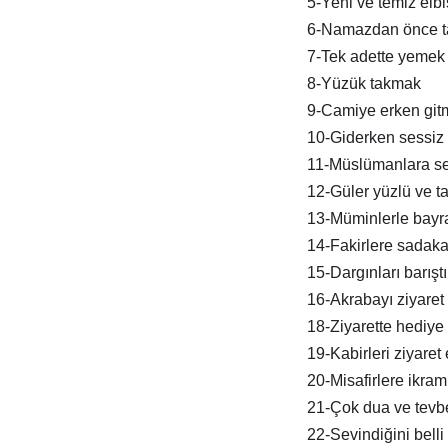
5-Yeni ve temiz elb
6-Namazdan önce t
7-Tek adette yemek
8-Yüzük takmak
9-Camiye erken git
10-Giderken sessiz 
11-Müslümanlara s
12-Güler yüzlü ve tat
13-Müminlerle bay
14-Fakirlere sadak
15-Dargınları barışt
16-Akrabayı ziyaret
18-Ziyarette hediye
19-Kabirleri ziyaret
20-Misafirlere ikra
21-Çok dua ve tevb
22-Sevindiğini belli