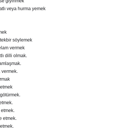
ise giyinmek
atlı veya hurma yemek
mek
tekbir söylemek
elam vermek
lı dilli olmak.
ramlaşmak.
a vermek.
ırmak
 etmek
 götürmek.
 etmek.
m etmek.
e etmek.
 etmek.