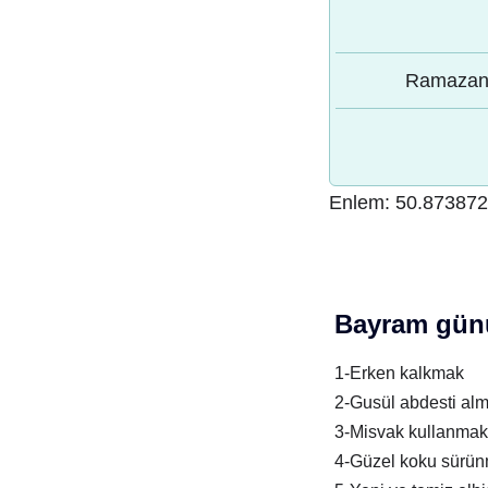
Ramazan 
Enlem:
50.87387
Bayram günü
1-Erken kalkmak
2-Gusül abdesti al
3-Misvak kullanmak
4-Güzel koku sürü