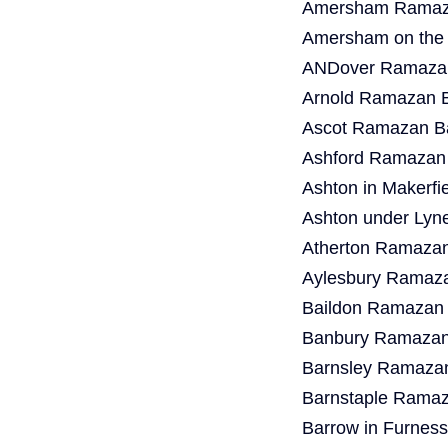
Amersham Ramaza
Amersham on the 
ANDover Ramazan
Arnold Ramazan B
Ascot Ramazan Ba
Ashford Ramazan 
Ashton in Makerf
Ashton under Lyn
Atherton Ramazan
Aylesbury Ramaza
Baildon Ramazan 
Banbury Ramazan 
Barnsley Ramazan
Barnstaple Ramaz
Barrow in Furnes