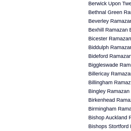
Berwick Upon Twe
Bethnal Green Ra
Beverley Ramazan
Bexhill Ramazan 
Bicester Ramazan
Biddulph Ramazan
Bideford Ramazan
Biggleswade Rama
Billericay Ramaza
Billingham Ramaz
Bingley Ramazan 
Birkenhead Ramaz
Birmingham Ramaz
Bishop Auckland 
Bishops Stortfor