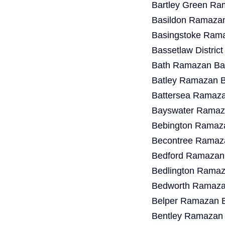
Bartley Green Ra
Basildon Ramazan
Basingstoke Rama
Bassetlaw Distric
Bath Ramazan Bay
Batley Ramazan B
Battersea Ramaza
Bayswater Ramaza
Bebington Ramaza
Becontree Ramaza
Bedford Ramazan 
Bedlington Ramaz
Bedworth Ramazan
Belper Ramazan B
Bentley Ramazan 