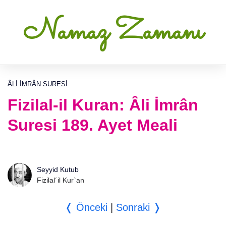
Namaz Zamanı
ÂLI İMRÂN SURESI
Fizilal-il Kuran: Âli İmrân
Suresi 189. Ayet Meali
Seyyid Kutub
Fizilal´il Kur`an
❬ Önceki
|
Sonraki ❭