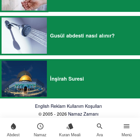
Gusül abdesti nasıl alınır?
İnşirah Suresi
English
Reklam
Kullanım Koşulları
© 2005 - 2026
Namaz Zamanı
water_drop
schedule
style
search
menu
Abdest
Namaz
Kuran Meali
Ara
Menü