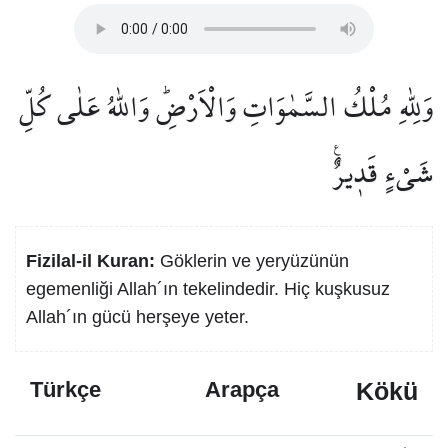
وَلِلّٰهِ مُلْكُ السَّمٰوَاتِ وَالْاَرْضِۜ وَاللّٰهُ عَلٰى كُلِّ
شَيْءٍ قَد۪يرٌ۟
Fizilal-il Kuran:
Göklerin ve yeryüzünün
egemenliği Allah´ın tekelindedir. Hiç kuşkusuz
Allah´ın gücü herşeye yeter.
Kökü
Türkçe
Arapça