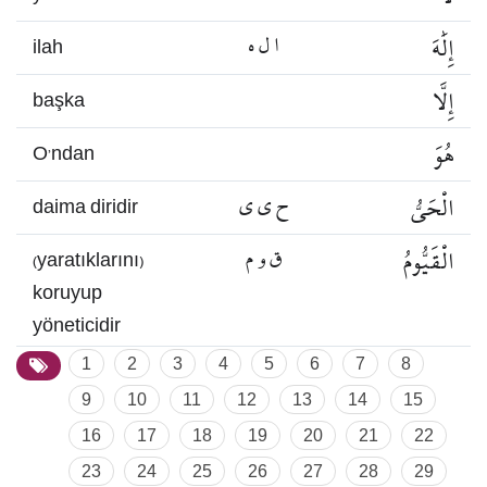
إِلَٰهَ
ا ل ه
ilah
إِلَّا
başka
هُوَ
O’ndan
الْحَيُّ
ح ي ي
daima diridir
الْقَيُّومُ
ق و م
(yaratıklarını)
koruyup
yöneticidir
1
2
3
4
5
6
7
8
9
10
11
12
13
14
15
16
17
18
19
20
21
22
23
24
25
26
27
28
29