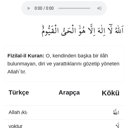
اَللّٰهُ لَٓا اِلٰهَ اِلَّا هُوَۙ الْحَيُّ الْقَيُّومُۜ
Fizilal-il Kuran:
O, kendinden başka bir ilâh
bulunmayan, diri ve yarattıklarını gözetip yöneten
Allah´tır.
Kökü
Türkçe
Arapça
اللَّهُ
Allah (ki)
لَا
yoktur