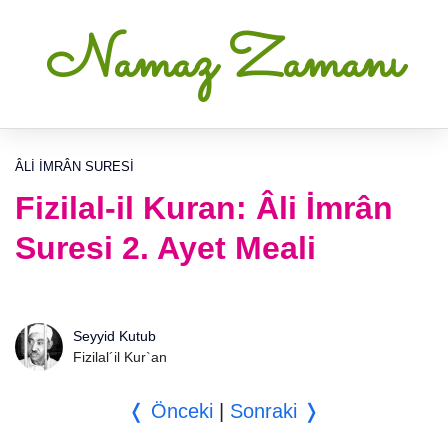
Namaz Zamanı
ÂLI İMRÂN SURESI
Fizilal-il Kuran: Âli İmrân
Suresi 2. Ayet Meali
Seyyid Kutub
Fizilal´il Kur`an
❬ Önceki
|
Sonraki ❭