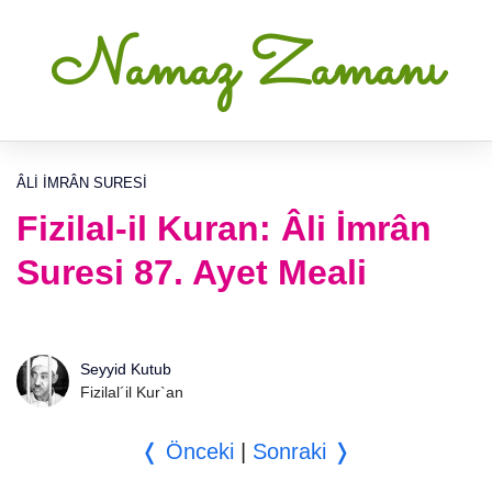
Namaz Zamanı
ÂLI İMRÂN SURESI
Fizilal-il Kuran: Âli İmrân
Suresi 87. Ayet Meali
Seyyid Kutub
Fizilal´il Kur`an
❬ Önceki
|
Sonraki ❭