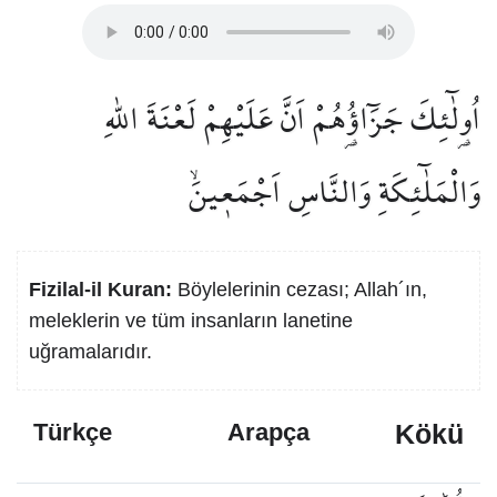
اُو۬لٰٓئِكَ جَزَٓاؤُ۬هُمْ اَنَّ عَلَيْهِمْ لَعْنَةَ اللّٰهِ
وَالْمَلٰٓئِكَةِ وَالنَّاسِ اَجْمَع۪ينَۙ
Fizilal-il Kuran:
Böylelerinin cezası; Allah´ın,
meleklerin ve tüm insanların lanetine
uğramalarıdır.
Kökü
Türkçe
Arapça