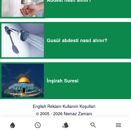
Gusül abdesti nasıl alınır?
İnşirah Suresi
English
Reklam
Kullanım Koşulları
© 2005 - 2026
Namaz Zamanı
water_drop
schedule
style
search
menu