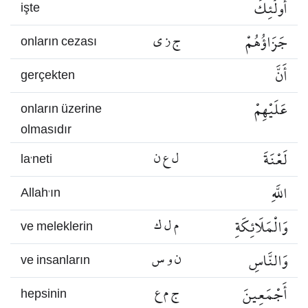
أُولَٰئِكَ
işte
جَزَاؤُهُمْ
ج ز ي
onların cezası
أَنَّ
gerçekten
عَلَيْهِمْ
onların üzerine
olmasıdır
لَعْنَةَ
ل ع ن
la’neti
اللَّهِ
Allah’ın
وَالْمَلَائِكَةِ
م ل ك
ve meleklerin
وَالنَّاسِ
ن و س
ve insanların
أَجْمَعِينَ
ج م ع
hepsinin