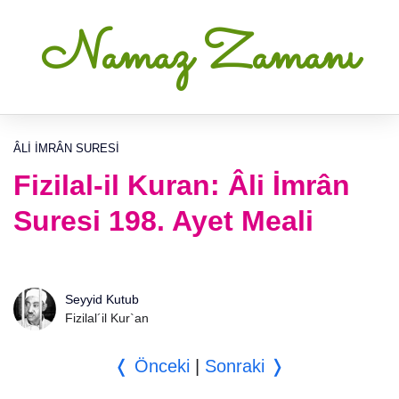
Namaz Zamanı
ÂLI İMRÂN SURESI
Fizilal-il Kuran: Âli İmrân
Suresi 198. Ayet Meali
Seyyid Kutub
Fizilal´il Kur`an
❬ Önceki
|
Sonraki ❭