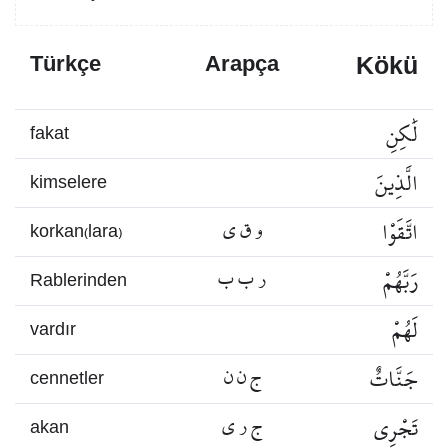
Kökü
Türkçe
Arapça
لَٰكِنِ
fakat
الَّذِينَ
kimselere
اتَّقَوْا
و ق ي
korkan(lara)
رَبَّهُمْ
ر ب ب
Rablerinden
لَهُمْ
vardır
جَنَّاتٌ
ج ن ن
cennetler
تَجْرِي
ج ر ي
akan