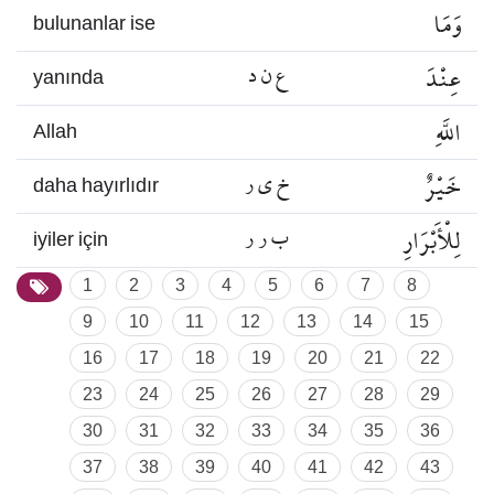
وَمَا
bulunanlar ise
عِنْدَ
ع ن د
yanında
اللَّهِ
Allah
خَيْرٌ
خ ي ر
daha hayırlıdır
لِلْأَبْرَارِ
ب ر ر
iyiler için
1
2
3
4
5
6
7
8
9
10
11
12
13
14
15
16
17
18
19
20
21
22
23
24
25
26
27
28
29
30
31
32
33
34
35
36
37
38
39
40
41
42
43