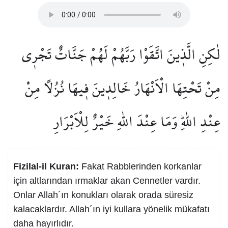
لٰكِنِ الَّذ۪ينَ اتَّقَوْا رَبَّهُمْ لَهُمْ جَنَّاتٌ تَجْر۪ي
مِنْ تَحْتِهَا الْاَنْهَارُ خَالِد۪ينَ ف۪يهَا نُزُلًا مِنْ
عِنْدِ اللّٰهِۜ وَمَا عِنْدَ اللّٰهِ خَيْرٌ لِلْاَبْرَارِ
Fizilal-il Kuran:
Fakat Rabblerinden korkanlar
için altlarından ırmaklar akan Cennetler vardır.
Onlar Allah´ın konukları olarak orada süresiz
kalacaklardır. Allah´ın iyi kullara yönelik mükafatı
daha hayırlıdır.