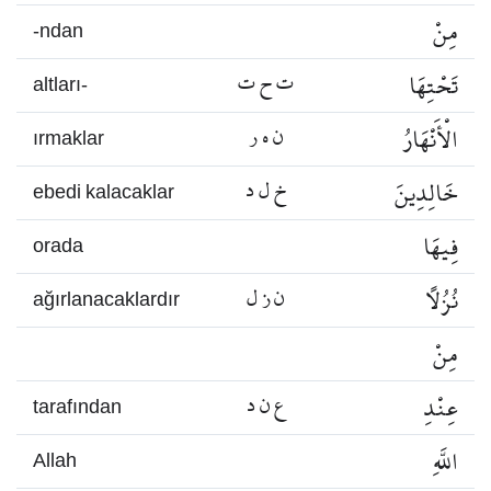
مِنْ
-ndan
تَحْتِهَا
ت ح ت
altları-
الْأَنْهَارُ
ن ه ر
ırmaklar
خَالِدِينَ
خ ل د
ebedi kalacaklar
فِيهَا
orada
نُزُلًا
ن ز ل
ağırlanacaklardır
مِنْ
عِنْدِ
ع ن د
tarafından
اللَّهِ
Allah