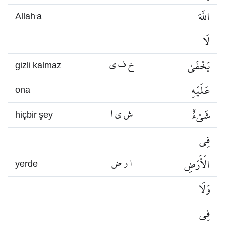
اللَّهَ
Allah’a
لَا
يَخْفَىٰ
خ ف ي
gizli kalmaz
عَلَيْهِ
ona
شَيْءٌ
ش ي ا
hiçbir şey
فِي
الْأَرْضِ
ا ر ض
yerde
وَلَا
فِي