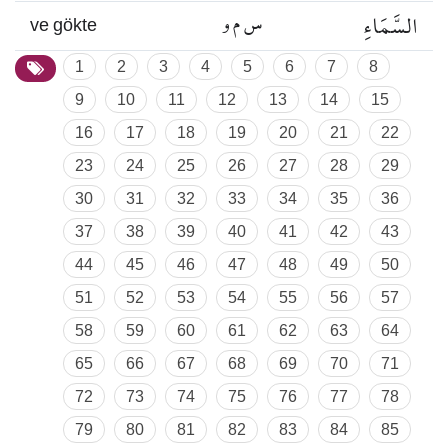
السَّمَاءِ
س م و
ve gökte
1
2
3
4
5
6
7
8
9
10
11
12
13
14
15
16
17
18
19
20
21
22
23
24
25
26
27
28
29
30
31
32
33
34
35
36
37
38
39
40
41
42
43
44
45
46
47
48
49
50
51
52
53
54
55
56
57
58
59
60
61
62
63
64
65
66
67
68
69
70
71
72
73
74
75
76
77
78
79
80
81
82
83
84
85