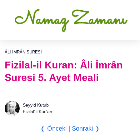
Namaz Zamanı
ÂLI İMRÂN SURESI
Fizilal-il Kuran: Âli İmrân
Suresi 5. Ayet Meali
Seyyid Kutub
Fizilal´il Kur`an
❬ Önceki
|
Sonraki ❭