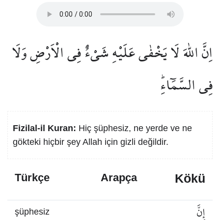
اِنَّ اللّٰهَ لَا يَخْفٰى عَلَيْهِ شَيْءٌ فِي الْاَرْضِ وَلَا
فِي السَّمَٓاءِۜ
Fizilal-il Kuran:
Hiç şüphesiz, ne yerde ve ne
gökteki hiçbir şey Allah için gizli değildir.
Kökü
Türkçe
Arapça
إِنَّ
şüphesiz