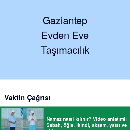
Gaziantep
Evden Eve
Taşımacılık
Vaktin Çağrısı
Namaz nasıl kılınır? Video anlatımlı
Sabah, öğle, ikindi, akşam, yatsı ve