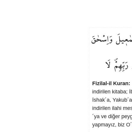
مٰع۪يلَ
وَاِسْحٰقَ
رَبِّهِمْۖ
لَا
Fizilal-il Kuran:
indirilen kitaba; 
İshak´a, Yakub´a
indirilen ilahi m
´ya ve diğer pey
yapmayız, biz O´