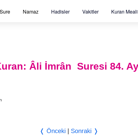
 Sure
Namaz
Hadisler
Vakitler
Kuran Meali
 Kuran: Âli İmrân Suresi 84. A
an
❬ Önceki
|
Sonraki ❭