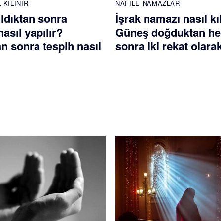
 KILINIR
NAFILE NAMAZLAR
ldıktan sonra
İşrak namazı nasıl kı
nasıl yapılır?
Güneş doğduktan h
 sonra tespih nasıl
sonra iki rekat olarak 