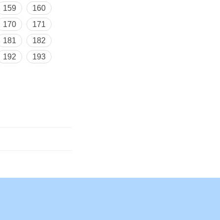
159
160
170
171
181
182
192
193