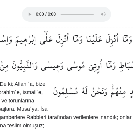
وَمَٓا
اُنْزِلَ
عَلَيْنَا
وَمَٓا
اُنْزِلَ
عَلٰٓى
اِبْرٰه۪يمَ
وَاِسْ
سْبَاطِ
وَمَٓا
اُو۫تِيَ
مُوسٰى
وَع۪يسٰى
وَالنَّبِيُّونَ
مِنْ
De ki; Allah ´a, bize
ٍ
مِنْهُمْۘ
وَنَحْنُ
لَهُ
مُسْلِمُونَ
İbrahim´e, İsmail´e,
 ve torunlarına
esajlara; Musa´ya, İsa
gamberlere Rabbleri tarafından verilenlere inandık; onlar
na teslim olmuşuz;