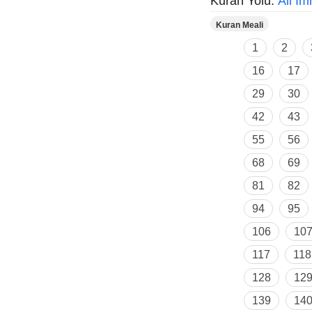
Kuran Yolu:
Âli İ
Kuran Meali
1
2
16
17
29
30
42
43
55
56
68
69
81
82
94
95
106
10
117
118
128
12
139
14