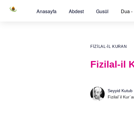
Anasayfa
Abdest
Gusül
Dua -
FIZILAL-IL KURAN
Fizilal-il
Seyyid Kutub
Fizilal´il Kur`