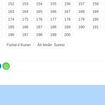
1
152
153
154
155
156
157
158
2
163
164
165
166
167
168
169
3
174
175
176
177
178
179
180
4
185
186
187
188
189
190
191
5
196
197
198
199
200
Fizilal-il Kuran
Âli İmrân Suresi