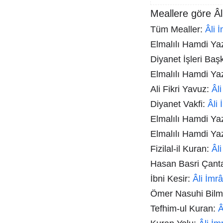
Meallere göre Âl
Tüm Mealler:
Âli 
Elmalılı Hamdi Yazı
Diyanet İşleri Baş
Elmalılı Hamdi Ya
Ali Fikri Yavuz:
Âl
Diyanet Vakfi:
Âli
Elmalılı Hamdi Ya
Elmalılı Hamdi Ya
Fizilal-il Kuran:
Âl
Hasan Basri Çant
İbni Kesir:
Âli İmr
Ömer Nasuhi Bil
Tefhim-ul Kuran:
Â