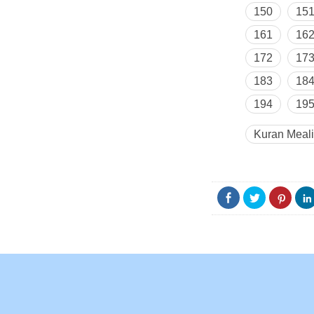
150
15
161
16
172
17
183
18
194
19
Kuran Meali