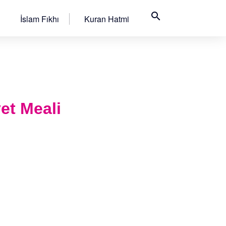
search
İslam Fıkhı
Kuran Hatmi
yet Meali