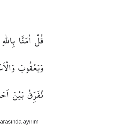
قُلْ
اٰمَنَّا
بِاللّٰهِ
وَيَعْقُوبَ
وَالْاَ
نُفَرِّقُ
بَيْنَ
اَحَد
 arasında ayırım