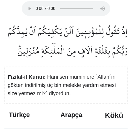
اِذْ تَقُولُ لِلْمُؤْمِن۪ينَ اَلَنْ يَكْفِيَكُمْ اَنْ يُمِدَّكُمْ
رَبُّكُمْ بِثَلٰثَةِ اٰلَافٍ مِنَ الْمَلٰٓئِكَةِ مُنْزَل۪ينَۜ
Fizilal-il Kuran:
Hani sen müminlere ´Allah´ın
gökten indirilmiş üç bin melekle yardım etmesi
size yetmez mi?´ diyordun.
Kökü
Türkçe
Arapça