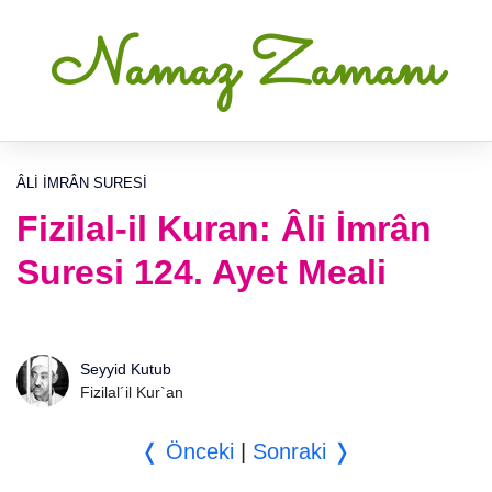
Namaz Zamanı
ÂLI İMRÂN SURESI
Fizilal-il Kuran: Âli İmrân
Suresi 124. Ayet Meali
Seyyid Kutub
Fizilal´il Kur`an
❬ Önceki
|
Sonraki ❭