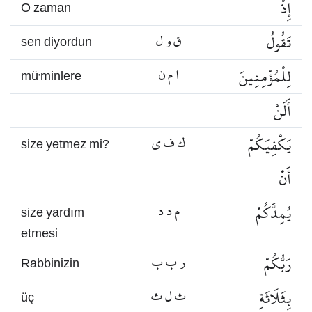
إِذْ
O zaman
تَقُولُ
ق و ل
sen diyordun
لِلْمُؤْمِنِينَ
ا م ن
mü’minlere
أَلَنْ
يَكْفِيَكُمْ
ك ف ي
size yetmez mi?
أَنْ
يُمِدَّكُمْ
م د د
size yardım
etmesi
رَبُّكُمْ
ر ب ب
Rabbinizin
بِثَلَاثَةِ
ث ل ث
üç