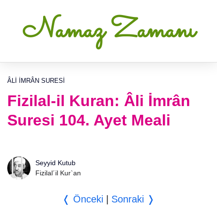
Namaz Zamanı
ÂLI İMRÂN SURESI
Fizilal-il Kuran: Âli İmrân
Suresi 104. Ayet Meali
Seyyid Kutub
Fizilal´il Kur`an
❬ Önceki
|
Sonraki ❭