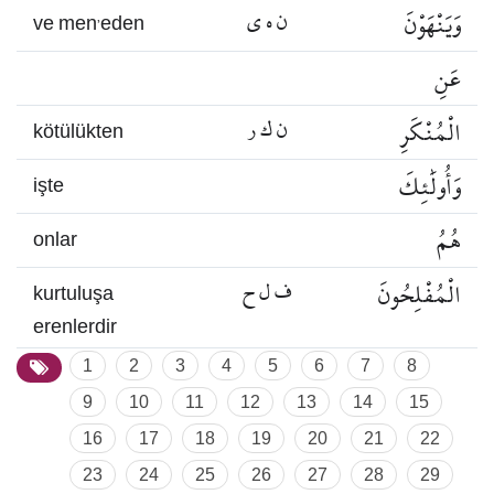
وَيَنْهَوْنَ
ن ه ي
ve men’eden
عَنِ
الْمُنْكَرِ
ن ك ر
kötülükten
وَأُولَٰئِكَ
işte
هُمُ
onlar
الْمُفْلِحُونَ
ف ل ح
kurtuluşa
erenlerdir
1
2
3
4
5
6
7
8
9
10
11
12
13
14
15
16
17
18
19
20
21
22
23
24
25
26
27
28
29