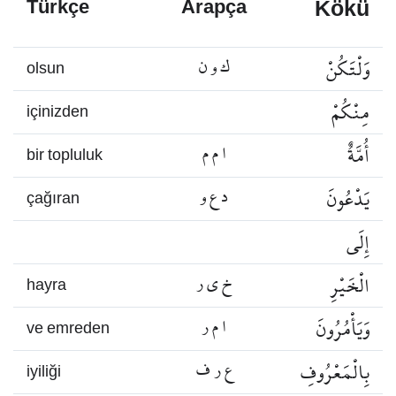
Kökü
Türkçe
Arapça
وَلْتَكُنْ
ك و ن
olsun
مِنْكُمْ
içinizden
أُمَّةٌ
ا م م
bir topluluk
يَدْعُونَ
د ع و
çağıran
إِلَى
الْخَيْرِ
خ ي ر
hayra
وَيَأْمُرُونَ
ا م ر
ve emreden
بِالْمَعْرُوفِ
ع ر ف
iyiliği