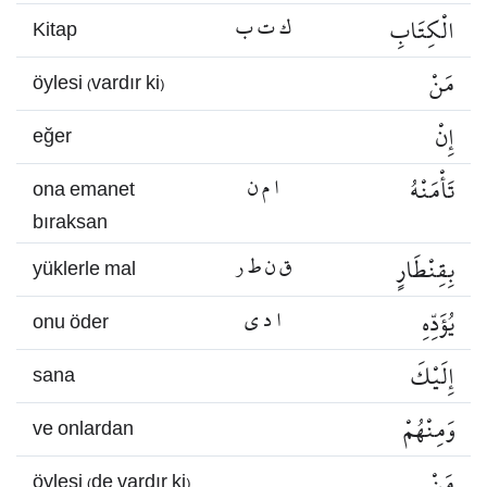
الْكِتَابِ
ك ت ب
Kitap
مَنْ
öylesi (vardır ki)
إِنْ
eğer
تَأْمَنْهُ
ا م ن
ona emanet
bıraksan
بِقِنْطَارٍ
ق ن ط ر
yüklerle mal
يُؤَدِّهِ
ا د ي
onu öder
إِلَيْكَ
sana
وَمِنْهُمْ
ve onlardan
مَنْ
öylesi (de vardır ki)