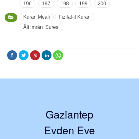
196
197
198
199
200
Kuran Meali
Fizilal-il Kuran
Âli İmrân Suresi
Gaziantep
Evden Eve