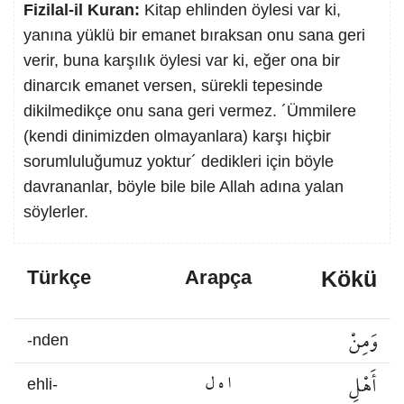
Fizilal-il Kuran:
Kitap ehlinden öylesi var ki,
yanına yüklü bir emanet bıraksan onu sana geri
verir, buna karşılık öylesi var ki, eğer ona bir
dinarcık emanet versen, sürekli tepesinde
dikilmedikçe onu sana geri vermez. ´Ümmilere
(kendi dinimizden olmayanlara) karşı hiçbir
sorumluluğumuz yoktur´ dedikleri için böyle
davrananlar, böyle bile bile Allah adına yalan
söylerler.
Kökü
Türkçe
Arapça
وَمِنْ
-nden
أَهْلِ
ا ه ل
ehli-