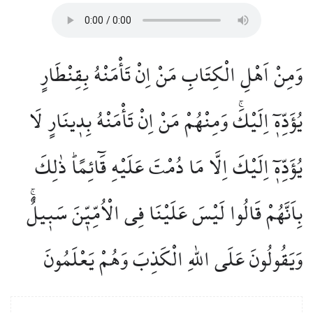
وَمِنْ اَهْلِ الْكِتَابِ مَنْ اِنْ تَأْمَنْهُ بِقِنْطَارٍ
يُؤَدِّه۪ٓ اِلَيْكَۚ وَمِنْهُمْ مَنْ اِنْ تَأْمَنْهُ بِد۪ينَارٍ لَا
يُؤَدِّه۪ٓ اِلَيْكَ اِلَّا مَا دُمْتَ عَلَيْهِ قَٓائِمًاۜ ذٰلِكَ
بِاَنَّهُمْ قَالُوا لَيْسَ عَلَيْنَا فِي الْاُمِّيّ۪نَ سَب۪يلٌۚ
وَيَقُولُونَ عَلَى اللّٰهِ الْكَذِبَ وَهُمْ يَعْلَمُونَ