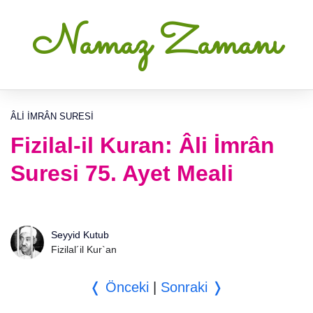
Namaz Zamanı
ÂLI İMRÂN SURESI
Fizilal-il Kuran: Âli İmrân
Suresi 75. Ayet Meali
Seyyid Kutub
Fizilal´il Kur`an
❬ Önceki
|
Sonraki ❭