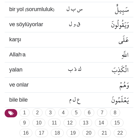
سَبِيلٌ
س ب ل
bir yol (sorumluluk)
وَيَقُولُونَ
ق و ل
ve söylüyorlar
عَلَى
karşı
اللَّهِ
Allah’a
الْكَذِبَ
ك ذ ب
yalan
وَهُمْ
ve onlar
يَعْلَمُونَ
ع ل م
bile bile
1
2
3
4
5
6
7
8
9
10
11
12
13
14
15
16
17
18
19
20
21
22