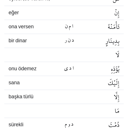
إِنْ
eğer
تَأْمَنْهُ
ا م ن
ona versen
بِدِينَارٍ
د ن ر
bir dinar
لَا
يُؤَدِّهِ
ا د ي
onu ödemez
إِلَيْكَ
sana
إِلَّا
başka türlü
مَا
دُمْتَ
د و م
sürekli