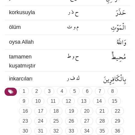
حَذَرَ
ح ذ ر
korkusuyla
الْمَوْتِ
م و ت
ölüm
وَاللَّهُ
oysa Allah
مُحِيطٌ
ح و ط
tamamen
kuşatmıştır
بِالْكَافِرِينَ
ك ف ر
inkarcıları
1
2
3
4
5
6
7
8
9
10
11
12
13
14
15
16
17
18
19
20
21
22
23
24
25
26
27
28
29
30
31
32
33
34
35
36