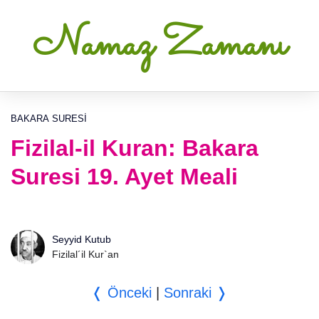
Namaz Zamanı
BAKARA SURESI
Fizilal-il Kuran: Bakara
Suresi 19. Ayet Meali
Seyyid Kutub
Fizilal´il Kur`an
❬ Önceki
|
Sonraki ❭