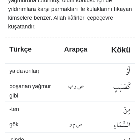
yağmuruna tutulmuş, ölüm korkusu içinde
yıldırımlara karşı parmakları ile kulaklarını tıkayan
kimselere benzer. Allah kâfirleri çepeçevre
kuşatandır.
Kökü
Türkçe
Arapça
أَوْ
ya da (onlar)
كَصَيِّبٍ
ص و ب
boşanan yağmur
gibi
مِنَ
-ten
السَّمَاءِ
س م و
gök