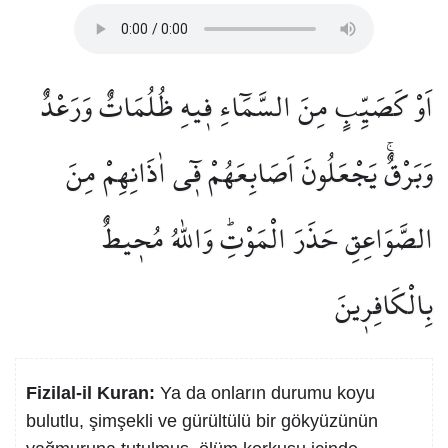
اَوْ كَصَيِّبٍ مِنَ السَّمَٓاءِ ف۪يهِ ظُلُمَاتٌ وَرَعْدٌ
وَبَرْقٌۚ يَجْعَلُونَ اَصَابِعَهُمْ ف۪ٓي اٰذَانِهِمْ مِنَ
الصَّوَاعِقِ حَذَرَ الْمَوْتِۜ وَاللّٰهُ مُح۪يطٌ
بِالْكَافِر۪ينَ
Fizilal-il Kuran:
Ya da onların durumu koyu
bulutlu, şimşekli ve gürültülü bir gökyüzünün