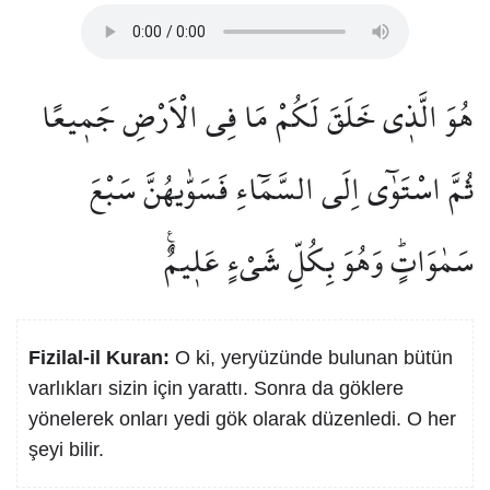
هُوَ الَّذ۪ي خَلَقَ لَكُمْ مَا فِي الْاَرْضِ جَم۪يعًا
ثُمَّ اسْتَوٰٓى اِلَى السَّمَٓاءِ فَسَوّٰيهُنَّ سَبْعَ
سَمٰوَاتٍۜ وَهُوَ بِكُلِّ شَيْءٍ عَل۪يمٌ۟
Fizilal-il Kuran:
O ki, yeryüzünde bulunan bütün
varlıkları sizin için yarattı. Sonra da göklere
yönelerek onları yedi gök olarak düzenledi. O her
şeyi bilir.