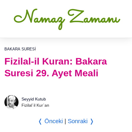
Namaz Zamanı
BAKARA SURESI
Fizilal-il Kuran: Bakara
Suresi 29. Ayet Meali
Seyyid Kutub
Fizilal´il Kur`an
❬ Önceki
|
Sonraki ❭