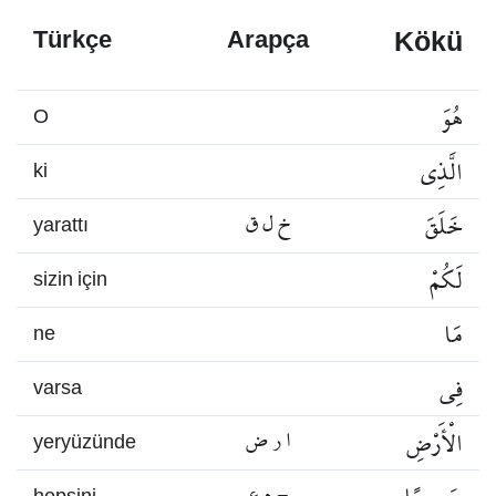
Kökü
Türkçe
Arapça
هُوَ
O
الَّذِي
ki
خَلَقَ
خ ل ق
yarattı
لَكُمْ
sizin için
مَا
ne
فِي
varsa
الْأَرْضِ
ا ر ض
yeryüzünde
ج م ع