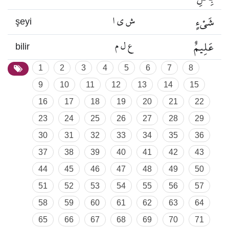
شَيْءٍ
ش ي ا
şeyi
عَلِيمٌ
ع ل م
bilir
1
2
3
4
5
6
7
8
9
10
11
12
13
14
15
16
17
18
19
20
21
22
23
24
25
26
27
28
29
30
31
32
33
34
35
36
37
38
39
40
41
42
43
44
45
46
47
48
49
50
51
52
53
54
55
56
57
58
59
60
61
62
63
64
65
66
67
68
69
70
71