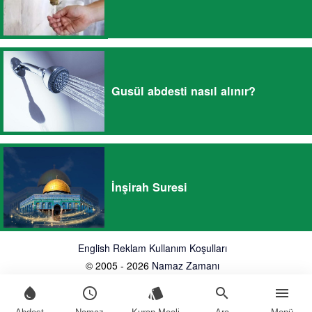
Gusül abdesti nasıl alınır?
İnşirah Suresi
English
Reklam
Kullanım Koşulları
© 2005 - 2026
Namaz Zamanı
water_drop
schedule
style
search
menu