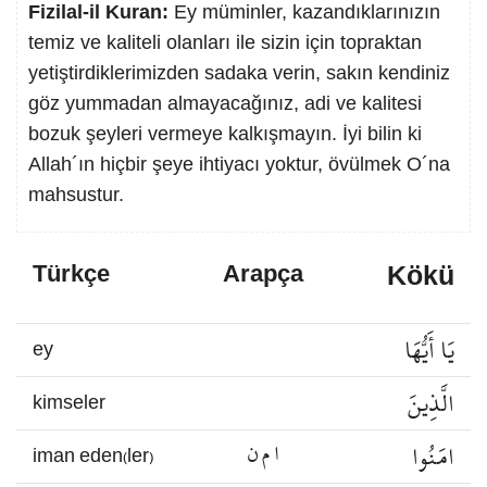
Fizilal-il Kuran:
Ey müminler, kazandıklarınızın
temiz ve kaliteli olanları ile sizin için topraktan
yetiştirdiklerimizden sadaka verin, sakın kendiniz
göz yummadan almayacağınız, adi ve kalitesi
bozuk şeyleri vermeye kalkışmayın. İyi bilin ki
Allah´ın hiçbir şeye ihtiyacı yoktur, övülmek O´na
mahsustur.
Kökü
Türkçe
Arapça
يَا أَيُّهَا
ey
الَّذِينَ
kimseler
امَنُوا
ا م ن
iman eden(ler)