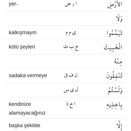
الْأَرْضِ
ا ر ض
yer-
وَلَا
تَيَمَّمُوا
ي م م
kalkışmayın
الْخَبِيثَ
خ ب ث
kötü şeyleri
مِنْهُ
تُنْفِقُونَ
ن ف ق
sadaka vermeye
وَلَسْتُمْ
ل ي س
بِاخِذِيهِ
ا خ ذ
kendinize
alamayacağınız
إِلَّا
başka şekilde