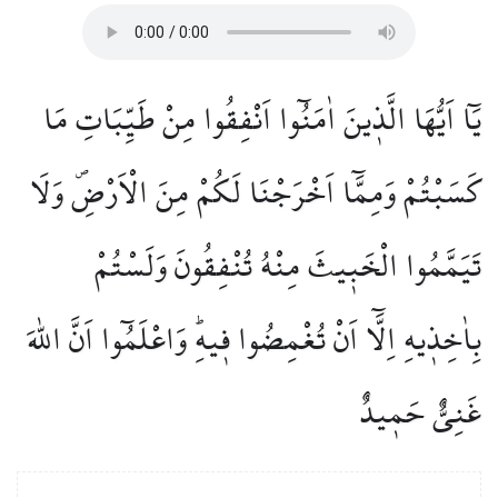
يَٓا اَيُّهَا الَّذ۪ينَ اٰمَنُٓوا اَنْفِقُوا مِنْ طَيِّبَاتِ مَا
كَسَبْتُمْ وَمِمَّٓا اَخْرَجْنَا لَكُمْ مِنَ الْاَرْضِۖ وَلَا
تَيَمَّمُوا الْخَب۪يثَ مِنْهُ تُنْفِقُونَ وَلَسْتُمْ
بِاٰخِذ۪يهِ اِلَّٓا اَنْ تُغْمِضُوا ف۪يهِۜ وَاعْلَمُٓوا اَنَّ اللّٰهَ
غَنِيٌّ حَم۪يدٌ