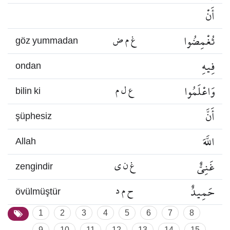
أَنْ
تُغْمِضُوا
غ م ض
göz yummadan
فِيهِ
ondan
وَاعْلَمُوا
ع ل م
bilin ki
أَنَّ
şüphesiz
اللَّهَ
Allah
غَنِيٌّ
غ ن ي
zengindir
حَمِيدٌ
ح م د
övülmüştür
1
2
3
4
5
6
7
8
9
10
11
12
13
14
15