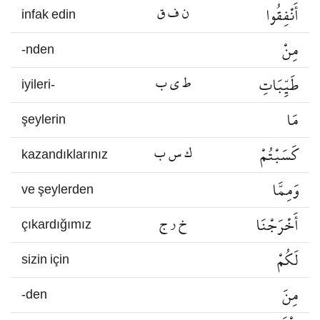
أَنْفِقُوا
ن ف ق
infak edin
مِنْ
-nden
طَيِّبَاتِ
ط ي ب
iyileri-
مَا
şeylerin
كَسَبْتُمْ
ك س ب
kazandıklarınız
وَمِمَّا
ve şeylerden
أَخْرَجْنَا
خ ر ج
çıkardığımız
لَكُمْ
sizin için
مِنَ
-den