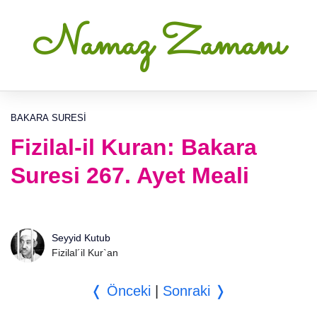
Namaz Zamanı
BAKARA SURESI
Fizilal-il Kuran: Bakara
Suresi 267. Ayet Meali
Seyyid Kutub
Fizilal´il Kur`an
❬ Önceki
|
Sonraki ❭