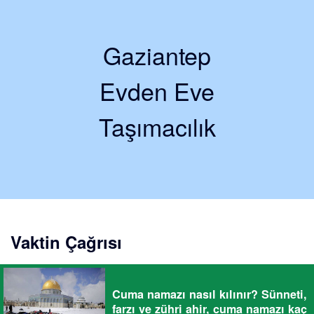
Gaziantep
Evden Eve
Taşımacılık
Vaktin Çağrısı
Cuma namazı nasıl kılınır? Sünneti,
farzı ve zühri ahir, cuma namazı kaç