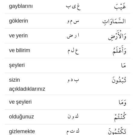
غَيْبَ
غ ي ب
gayblarını
السَّمَاوَاتِ
س م و
göklerin
وَالْأَرْضِ
ا ر ض
ve yerin
وَأَعْلَمُ
ع ل م
ve bilirim
مَا
şeyleri
تُبْدُونَ
ب د و
sizin
açıkladıklarınız
وَمَا
ve şeyleri
كُنْتُمْ
ك و ن
olduğunuz
تَكْتُمُونَ
ك ت م
gizlemekte