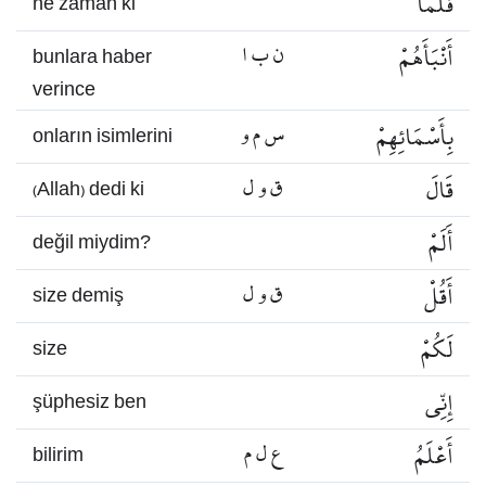
فَلَمَّا
ne zaman ki
أَنْبَأَهُمْ
ن ب ا
bunlara haber
verince
بِأَسْمَائِهِمْ
س م و
onların isimlerini
قَالَ
ق و ل
(Allah) dedi ki
أَلَمْ
değil miydim?
أَقُلْ
ق و ل
size demiş
لَكُمْ
size
إِنِّي
şüphesiz ben
أَعْلَمُ
ع ل م
bilirim