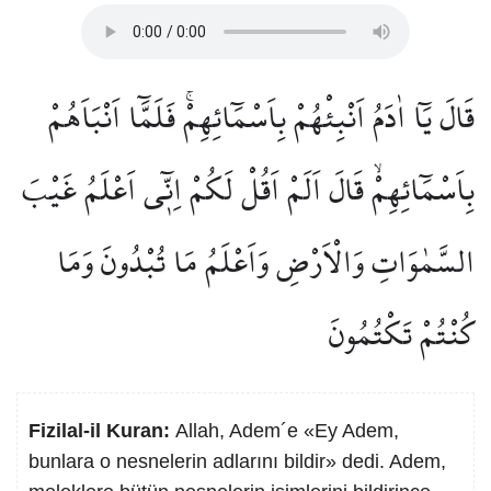
قَالَ يَٓا اٰدَمُ اَنْبِئْهُمْ بِاَسْمَٓائِهِمْۚ فَلَمَّٓا اَنْبَاَهُمْ
بِاَسْمَٓائِهِمْۙ قَالَ اَلَمْ اَقُلْ لَكُمْ اِنّ۪ٓي اَعْلَمُ غَيْبَ
السَّمٰوَاتِ وَالْاَرْضِ وَاَعْلَمُ مَا تُبْدُونَ وَمَا
كُنْتُمْ تَكْتُمُونَ
Fizilal-il Kuran:
Allah, Adem´e «Ey Adem,
bunlara o nesnelerin adlarını bildir» dedi. Adem,