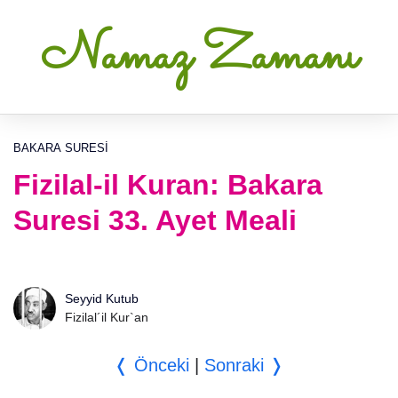
Namaz Zamanı
BAKARA SURESI
Fizilal-il Kuran: Bakara
Suresi 33. Ayet Meali
Seyyid Kutub
Fizilal´il Kur`an
❬ Önceki
|
Sonraki ❭