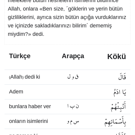
meleklere bütün nesnelerin isimlerini bildirince
Allah, onlara «Ben size, ´göklerin ve yerin bütün
gizliliklerini, ayrıca sizin bütün açığa vurduklarınız
ve içinizde sakladıklarınızı bilirim´ dememiş
miydim?» dedi.
Kökü
Türkçe
Arapça
قَالَ
ق و ل
(Allah) dedi ki
يَا ادَمُ
Adem
أَنْبِئْهُمْ
ن ب ا
bunlara haber ver
بِأَسْمَائِهِمْ
س م و
onların isimlerini