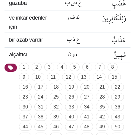
غَضَبٍ
غ ض ب
gazaba
وَلِلْكَافِرِينَ
ك ف ر
ve inkar edenler
için
عَذَابٌ
ع ذ ب
bir azab vardır
مُهِينٌ
ه و ن
alçaltıcı
1
2
3
4
5
6
7
8
9
10
11
12
13
14
15
16
17
18
19
20
21
22
23
24
25
26
27
28
29
30
31
32
33
34
35
36
37
38
39
40
41
42
43
44
45
46
47
48
49
50