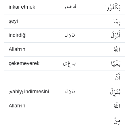
يَكْفُرُوا
ك ف ر
inkar etmek
بِمَا
şeyi
أَنْزَلَ
ن ز ل
indirdiği
اللَّهُ
Allah’ın
بَغْيًا
ب غ ي
çekemeyerek
أَنْ
يُنَزِّلَ
ن ز ل
(vahiy) indirmesini
اللَّهُ
Allah’ın
مِنْ