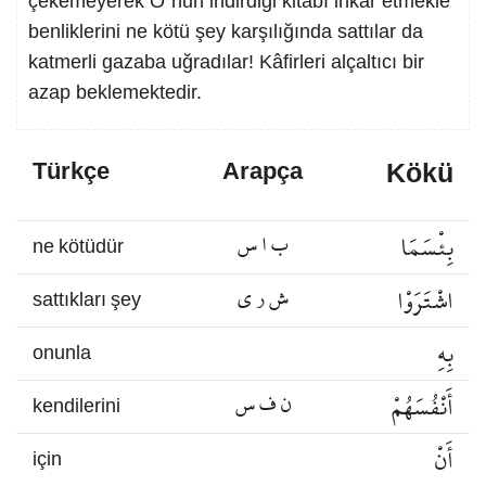
çekemeyerek O´nun indirdiği kitabı inkâr etmekle
benliklerini ne kötü şey karşılığında sattılar da
katmerli gazaba uğradılar! Kâfirleri alçaltıcı bir
azap beklemektedir.
Kökü
Türkçe
Arapça
بِئْسَمَا
ب ا س
ne kötüdür
اشْتَرَوْا
ش ر ي
sattıkları şey
بِهِ
onunla
أَنْفُسَهُمْ
ن ف س
kendilerini
أَنْ
için