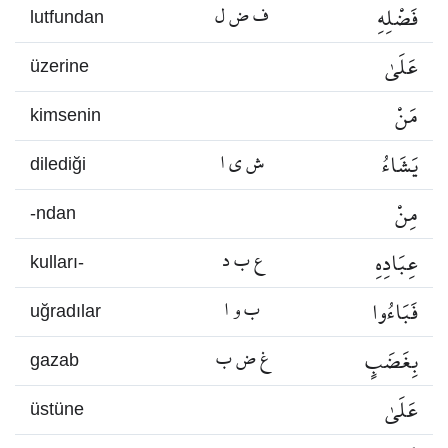
فَضْلِهِ
ف ض ل
lutfundan
عَلَىٰ
üzerine
مَنْ
kimsenin
يَشَاءُ
ش ي ا
dilediği
مِنْ
-ndan
عِبَادِهِ
ع ب د
kulları-
فَبَاءُوا
ب و ا
uğradılar
بِغَضَبٍ
غ ض ب
gazab
عَلَىٰ
üstüne