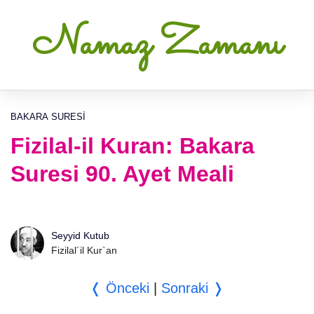
Namaz Zamanı
BAKARA SURESI
Fizilal-il Kuran: Bakara
Suresi 90. Ayet Meali
Seyyid Kutub
Fizilal´il Kur`an
❬ Önceki
|
Sonraki ❭