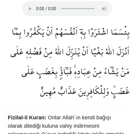
بِئْسَمَا اشْتَرَوْا بِه۪ٓ اَنْفُسَهُمْ اَنْ يَكْفُرُوا بِمَٓا
اَنْزَلَ اللّٰهُ بَغْيًا اَنْ يُنَزِّلَ اللّٰهُ مِنْ فَضْلِه۪ عَلٰى
مَنْ يَشَٓاءُ مِنْ عِبَادِه۪ۚ فَبَٓاؤُ۫ بِغَضَبٍ عَلٰى
غَضَبٍۜ وَلِلْكَافِر۪ينَ عَذَابٌ مُه۪ينٌ
Fizilal-il Kuran:
Onlar Allah´ın kendi bağışı
olarak dilediği kuluna vahiy indirmesini