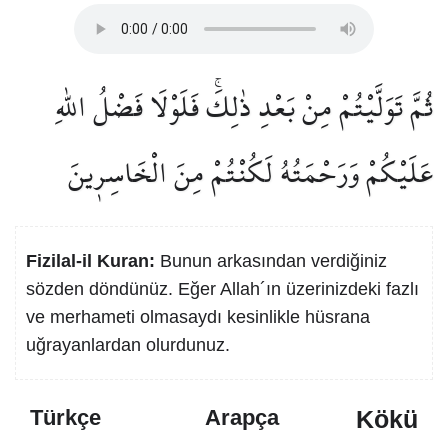
ثُمَّ تَوَلَّيْتُمْ مِنْ بَعْدِ ذٰلِكَۚ فَلَوْلَا فَضْلُ اللّٰهِ
عَلَيْكُمْ وَرَحْمَتُهُ لَكُنْتُمْ مِنَ الْخَاسِر۪ينَ
Fizilal-il Kuran:
Bunun arkasından verdiğiniz
sözden döndünüz. Eğer Allah´ın üzerinizdeki fazlı
ve merhameti olmasaydı kesinlikle hüsrana
uğrayanlardan olurdunuz.
Kökü
Türkçe
Arapça