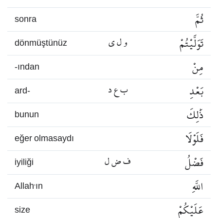
ثُمَّ
sonra
تَوَلَّيْتُمْ
و ل ي
dönmüştünüz
مِنْ
-ından
بَعْدِ
ب ع د
ard-
ذَٰلِكَ
bunun
فَلَوْلَا
eğer olmasaydı
فَضْلُ
ف ض ل
iyiliği
اللَّهِ
Allah’ın
عَلَيْكُمْ
size