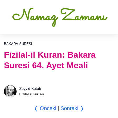
Namaz Zamanı
BAKARA SURESI
Fizilal-il Kuran: Bakara
Suresi 64. Ayet Meali
Seyyid Kutub
Fizilal´il Kur`an
❬ Önceki
|
Sonraki ❭