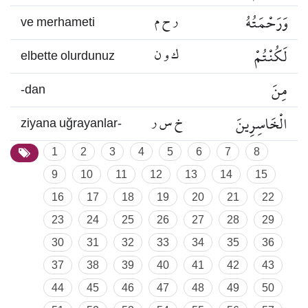
وَرَحْمَتُهُ
ر ح م
ve merhameti
لَكُنْتُمْ
ك و ن
elbette olurdunuz
مِنَ
-dan
الْخَاسِرِينَ
خ س ر
ziyana uğrayanlar-
1
2
3
4
5
6
7
8
9
10
11
12
13
14
15
16
17
18
19
20
21
22
23
24
25
26
27
28
29
30
31
32
33
34
35
36
37
38
39
40
41
42
43
44
45
46
47
48
49
50