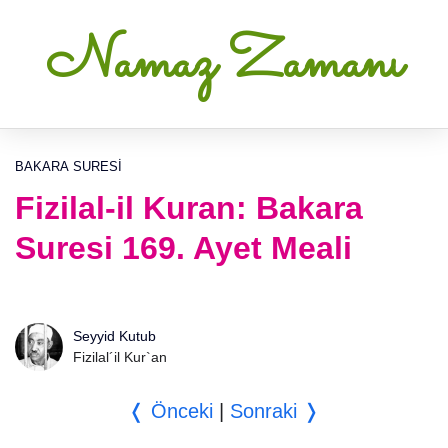
Namaz Zamanı
BAKARA SURESI
Fizilal-il Kuran: Bakara
Suresi 169. Ayet Meali
Seyyid Kutub
Fizilal´il Kur`an
❬ Önceki
|
Sonraki ❭