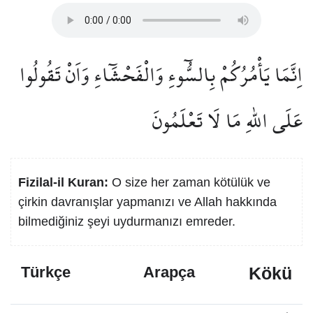
اِنَّمَا يَأْمُرُكُمْ بِالسُّٓوءِ وَالْفَحْشَٓاءِ وَاَنْ تَقُولُوا
عَلَى اللّٰهِ مَا لَا تَعْلَمُونَ
Fizilal-il Kuran:
O size her zaman kötülük ve
çirkin davranışlar yapmanızı ve Allah hakkında
bilmediğiniz şeyi uydurmanızı emreder.
Kökü
Türkçe
Arapça