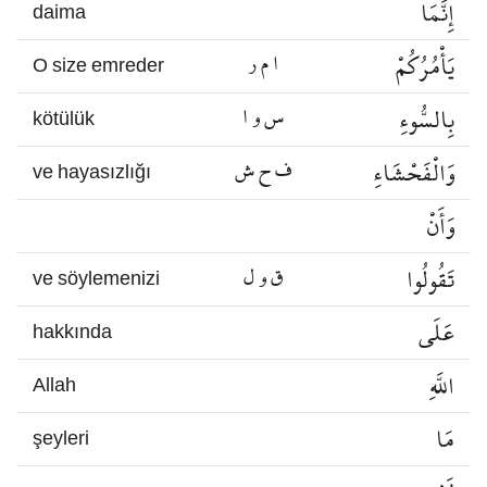
إِنَّمَا
daima
يَأْمُرُكُمْ
ا م ر
O size emreder
بِالسُّوءِ
س و ا
kötülük
وَالْفَحْشَاءِ
ف ح ش
ve hayasızlığı
وَأَنْ
تَقُولُوا
ق و ل
ve söylemenizi
عَلَى
hakkında
اللَّهِ
Allah
مَا
şeyleri