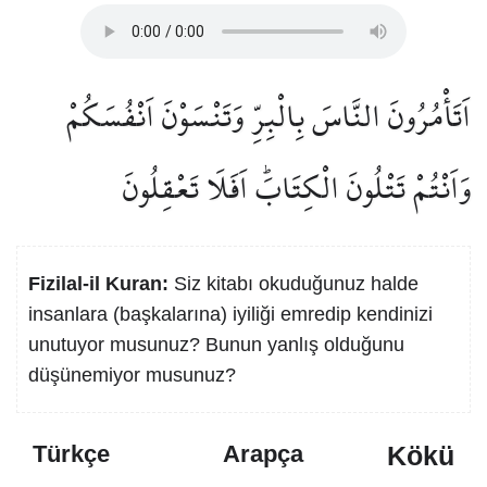
اَتَأْمُرُونَ النَّاسَ بِالْبِرِّ وَتَنْسَوْنَ اَنْفُسَكُمْ
وَاَنْتُمْ تَتْلُونَ الْكِتَابَۜ اَفَلَا تَعْقِلُونَ
Fizilal-il Kuran:
Siz kitabı okuduğunuz halde
insanlara (başkalarına) iyiliği emredip kendinizi
unutuyor musunuz? Bunun yanlış olduğunu
düşünemiyor musunuz?
Kökü
Türkçe
Arapça