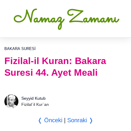
Namaz Zamanı
BAKARA SURESI
Fizilal-il Kuran: Bakara
Suresi 44. Ayet Meali
Seyyid Kutub
Fizilal´il Kur`an
❬ Önceki
|
Sonraki ❭