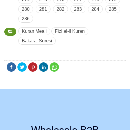
280
281
282
283
284
285
286
Kuran Meali
Fizilal-il Kuran
Bakara Suresi
Wholesale B2B