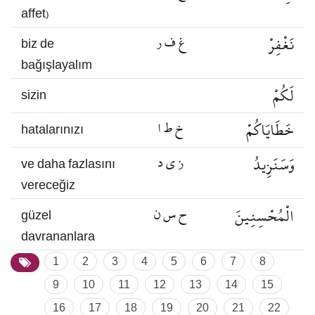
affet)
نَغْفِرْ
غ ف ر
biz de
bağışlayalım
لَكُمْ
sizin
خَطَايَاكُمْ
خ ط ا
hatalarınızı
وَسَنَزِيدُ
ز ي د
ve daha fazlasını
vereceğiz
الْمُحْسِنِينَ
ح س ن
güzel
davrananlara
1
2
3
4
5
6
7
8
9
10
11
12
13
14
15
16
17
18
19
20
21
22