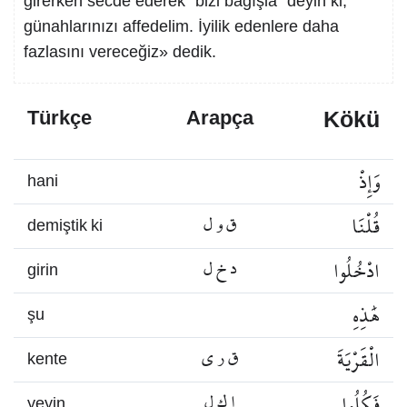
girerken secde ederek ´bizi bağışla´ deyin ki,
günahlarınızı affedelim. İyilik edenlere daha
fazlasını vereceğiz» dedik.
Kökü
Türkçe
Arapça
وَإِذْ
hani
قُلْنَا
ق و ل
demiştik ki
ادْخُلُوا
د خ ل
girin
هَٰذِهِ
şu
الْقَرْيَةَ
ق ر ي
kente
فَكُلُوا
ا ك ل
yeyin