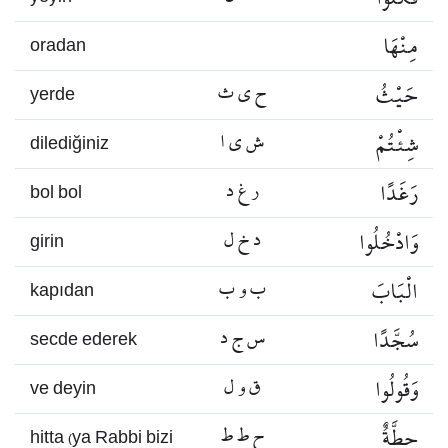
مِنْهَا
oradan
حَيْثُ
ح ي ث
yerde
شِئْتُمْ
ش ي ا
dilediğiniz
رَغَدًا
ر غ د
bol bol
وَادْخُلُوا
د خ ل
girin
الْبَابَ
ب و ب
kapıdan
سُجَّدًا
س ج د
secde ederek
وَقُولُوا
ق و ل
ve deyin
حِطَّةٌ
ح ط ط
hitta (ya Rabbi bizi