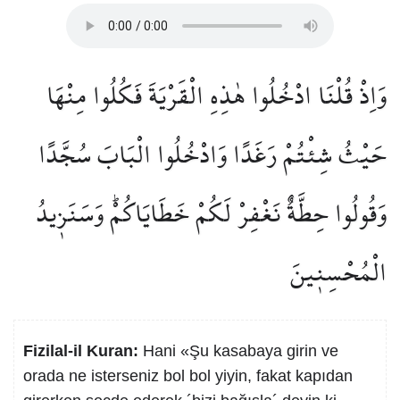
وَاِذْ قُلْنَا ادْخُلُوا هٰذِهِ الْقَرْيَةَ فَكُلُوا مِنْهَا
حَيْثُ شِئْتُمْ رَغَدًا وَادْخُلُوا الْبَابَ سُجَّدًا
وَقُولُوا حِطَّةٌ نَغْفِرْ لَكُمْ خَطَايَاكُمْۜ وَسَنَز۪يدُ
الْمُحْسِن۪ينَ
Fizilal-il Kuran:
Hani «Şu kasabaya girin ve
orada ne isterseniz bol bol yiyin, fakat kapıdan