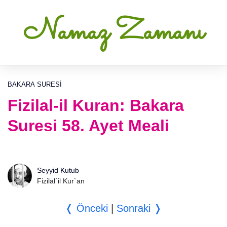
Namaz Zamanı
BAKARA SURESI
Fizilal-il Kuran: Bakara
Suresi 58. Ayet Meali
Seyyid Kutub
Fizilal´il Kur`an
❬ Önceki
|
Sonraki ❭