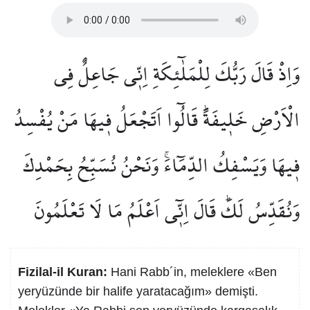
وَاِذْ قَالَ رَبُّكَ لِلْمَلٰٓئِكَةِ اِنّ۪ي جَاعِلٌ فِي
الْاَرْضِ خَل۪يفَةًۜ قَالُٓوا اَتَجْعَلُ ف۪يهَا مَنْ يُفْسِدُ
ف۪يهَا وَيَسْفِكُ الدِّمَٓاءَۚ وَنَحْنُ نُسَبِّحُ بِحَمْدِكَ
وَنُقَدِّسُ لَكَۜ قَالَ اِنّ۪ٓي اَعْلَمُ مَا لَا تَعْلَمُونَ
Fizilal-il Kuran:
Hani Rabb´in, meleklere «Ben
yeryüzünde bir halife yaratacağım» demişti.