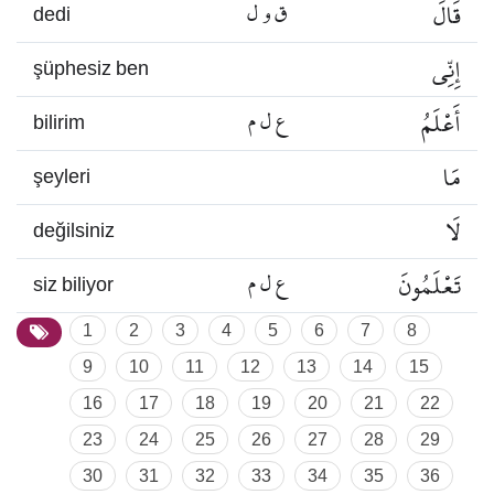
قَالَ
ق و ل
dedi
إِنِّي
şüphesiz ben
أَعْلَمُ
ع ل م
bilirim
مَا
şeyleri
لَا
değilsiniz
تَعْلَمُونَ
ع ل م
siz biliyor
1
2
3
4
5
6
7
8
9
10
11
12
13
14
15
16
17
18
19
20
21
22
23
24
25
26
27
28
29
30
31
32
33
34
35
36