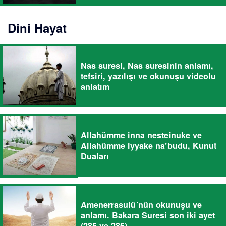
Dini Hayat
Nas suresi, Nas suresinin anlamı,
tefsiri, yazılışı ve okunuşu videolu
anlatım
Allahümme inna nesteinuke ve
Allahümme iyyake na’budu, Kunut
Duaları
Amenerrasulü´nün okunuşu ve
anlamı. Bakara Suresi son iki ayet
(285 ve 286)