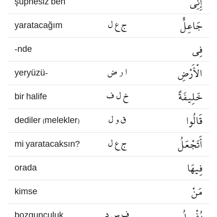
إِنِّي
şüphesiz ben
جَاعِلٌ
ج ع ل
yaratacağım
فِي
-nde
الْأَرْضِ
ا ر ض
yeryüzü-
خَلِيفَةً
خ ل ف
bir halife
قَالُوا
ق و ل
dediler (melekler)
أَتَجْعَلُ
ج ع ل
mi yaratacaksın?
فِيهَا
orada
مَنْ
kimse
يُفْسِدُ
ف س د
bozgunculuk