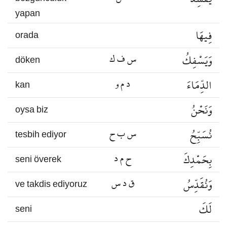
yapan
فِيهَا
orada
وَيَسْفِكُ
س ف ك
döken
الدِّمَاءَ
د م و
kan
وَنَحْنُ
oysa biz
نُسَبِّحُ
س ب ح
tesbih ediyor
بِحَمْدِكَ
ح م د
seni överek
وَنُقَدِّسُ
ق د س
ve takdis ediyoruz
لَكَ
seni