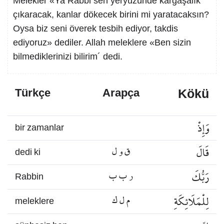
Melekler «Ya Rabbi sen yeryüzünde kargaşalık
çıkaracak, kanlar dökecek birini mi yaratacaksın?
Oysa biz seni överek tesbih ediyor, takdis
ediyoruz» dediler. Allah meleklere «Ben sizin
bilmediklerinizi bilirim´ dedi.
Kökü
Türkçe
Arapça
وَإِذْ
bir zamanlar
قَالَ
ق و ل
dedi ki
رَبُّكَ
ر ب ب
Rabbin
لِلْمَلَائِكَةِ
م ل ك
meleklere