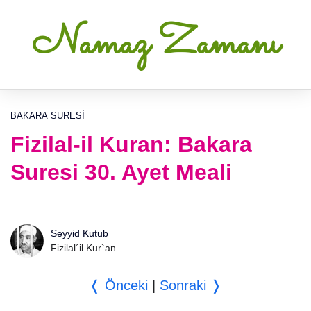
Namaz Zamanı
BAKARA SURESI
Fizilal-il Kuran: Bakara
Suresi 30. Ayet Meali
Seyyid Kutub
Fizilal´il Kur`an
❬ Önceki
|
Sonraki ❭