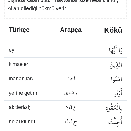
dışında kalan bütün hayvanlar size helal kılındı,
Allah dilediği hükmü verir.
Kökü
Türkçe
Arapça
يَا أَيُّهَا
ey
الَّذِينَ
kimseler
امَنُوا
ا م ن
inanan(lar)
أَوْفُوا
و ف ي
yerine getirin
بِالْعُقُودِ
ع ق د
akitleri(zi)
أُحِلَّتْ
ح ل ل
helal kılındı