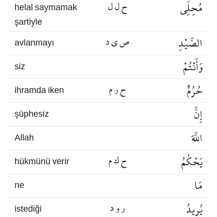
مُحِلِّي
ح ل ل
helal saymamak
şartiyle
الصَّيْدِ
ص ي د
avlanmayı
وَأَنْتُمْ
siz
حُرُمٌ
ح ر م
ihramda iken
إِنَّ
şüphesiz
اللَّهَ
Allah
يَحْكُمُ
ح ك م
hükmünü verir
مَا
ne
يُرِيدُ
ر و د
istediği