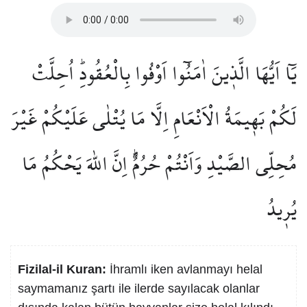
يَٓا اَيُّهَا الَّذ۪ينَ اٰمَنُٓوا اَوْفُوا بِالْعُقُودِۜ اُحِلَّتْ
لَكُمْ بَه۪يمَةُ الْاَنْعَامِ اِلَّا مَا يُتْلٰى عَلَيْكُمْ غَيْرَ
مُحِلِّي الصَّيْدِ وَاَنْتُمْ حُرُمٌۜ اِنَّ اللّٰهَ يَحْكُمُ مَا
يُر۪يدُ
Fizilal-il Kuran:
İhramlı iken avlanmayı helal
saymamanız şartı ile ilerde sayılacak olanlar