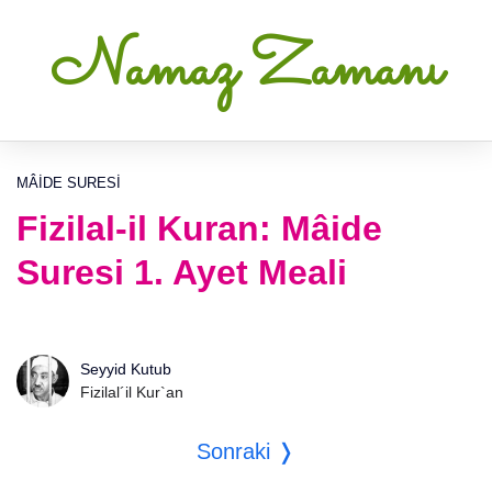
Namaz Zamanı
MÂIDE SURESI
Fizilal-il Kuran: Mâide
Suresi 1. Ayet Meali
Seyyid Kutub
Fizilal´il Kur`an
Sonraki ❭