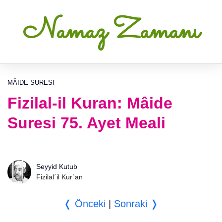
Namaz Zamanı
MÂIDE SURESI
Fizilal-il Kuran: Mâide
Suresi 75. Ayet Meali
Seyyid Kutub
Fizilal´il Kur`an
❬ Önceki
|
Sonraki ❭