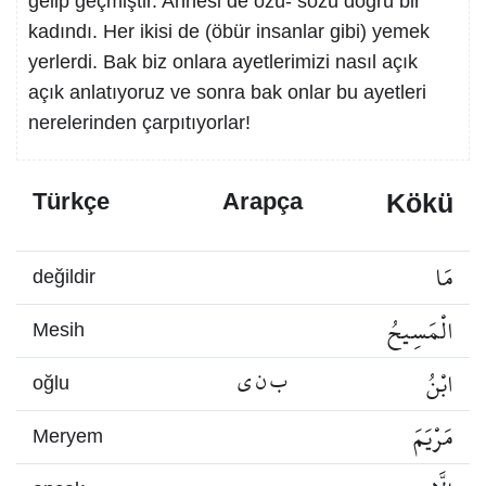
gelip geçmiştir. Annesi de özü- sözü doğru bir
kadındı. Her ikisi de (öbür insanlar gibi) yemek
yerlerdi. Bak biz onlara ayetlerimizi nasıl açık
açık anlatıyoruz ve sonra bak onlar bu ayetleri
nerelerinden çarpıtıyorlar!
Kökü
Türkçe
Arapça
مَا
değildir
الْمَسِيحُ
Mesih
ابْنُ
ب ن ي
oğlu
مَرْيَمَ
Meryem