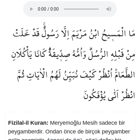
مَا الْمَس۪يحُ ابْنُ مَرْيَمَ اِلَّا رَسُولٌۚ قَدْ خَلَتْ
مِنْ قَبْلِهِ الرُّسُلُۜ وَاُمُّهُ صِدّ۪يقَةٌۜ كَانَا يَأْكُلَانِ
الطَّعَامَۜ اُنْظُرْ كَيْفَ نُبَيِّنُ لَهُمُ الْاٰيَاتِ ثُمَّ
انْظُرْ اَنّٰى يُؤْفَكُونَ
Fizilal-il Kuran:
Meryemoğlu Mesih sadece bir
peygamberdir. Ondan önce de birçok peygamber