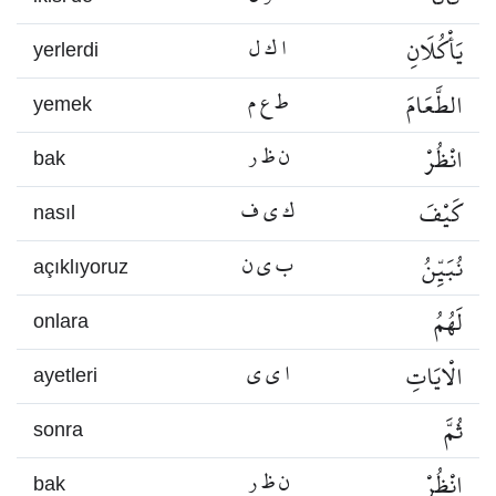
يَأْكُلَانِ
ا ك ل
yerlerdi
الطَّعَامَ
ط ع م
yemek
انْظُرْ
ن ظ ر
bak
كَيْفَ
ك ي ف
nasıl
نُبَيِّنُ
ب ي ن
açıklıyoruz
لَهُمُ
onlara
الْايَاتِ
ا ي ي
ayetleri
ثُمَّ
sonra
انْظُرْ
ن ظ ر
bak