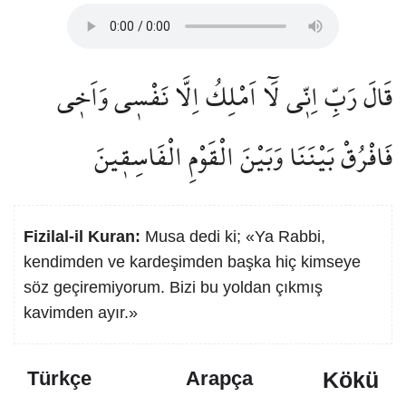
قَالَ رَبِّ اِنّ۪ي لَٓا اَمْلِكُ اِلَّا نَفْس۪ي وَاَخ۪ي
فَافْرُقْ بَيْنَنَا وَبَيْنَ الْقَوْمِ الْفَاسِق۪ينَ
Fizilal-il Kuran:
Musa dedi ki; «Ya Rabbi,
kendimden ve kardeşimden başka hiç kimseye
söz geçiremiyorum. Bizi bu yoldan çıkmış
kavimden ayır.»
Kökü
Türkçe
Arapça