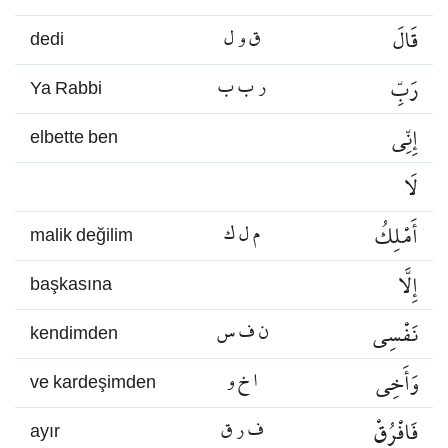
قَالَ
ق و ل
dedi
رَبِّ
ر ب ب
Ya Rabbi
إِنِّي
elbette ben
لَا
أَمْلِكُ
م ل ك
malik değilim
إِلَّا
başkasına
نَفْسِي
ن ف س
kendimden
وَأَخِي
ا خ و
ve kardeşimden
فَافْرُقْ
ف ر ق
ayır