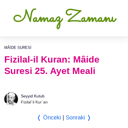
Namaz Zamanı
MÂIDE SURESI
Fizilal-il Kuran: Mâide
Suresi 25. Ayet Meali
Seyyid Kutub
Fizilal´il Kur`an
❬ Önceki
|
Sonraki ❭