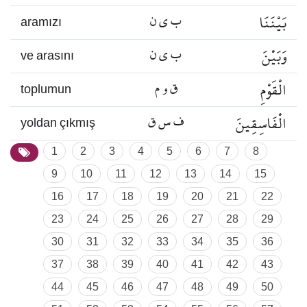
بَيْنَنَا
ب ي ن
aramızı
وَبَيْنَ
ب ي ن
ve arasını
الْقَوْمِ
ق و م
toplumun
الْفَاسِقِينَ
ف س ق
yoldan çıkmış
1
2
3
4
5
6
7
8
9
10
11
12
13
14
15
16
17
18
19
20
21
22
23
24
25
26
27
28
29
30
31
32
33
34
35
36
37
38
39
40
41
42
43
44
45
46
47
48
49
50