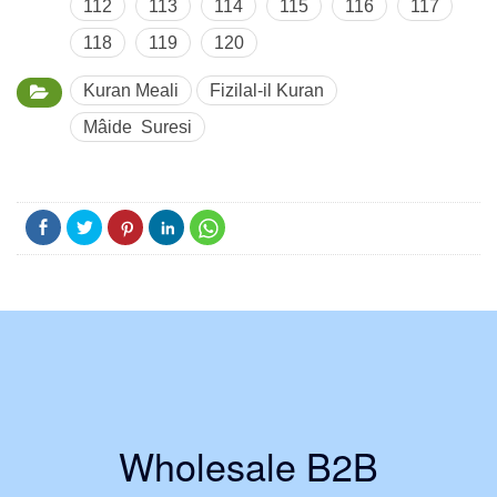
112
113
114
115
116
117
118
119
120
Kuran Meali
Fizilal-il Kuran
Mâide Suresi
Wholesale B2B