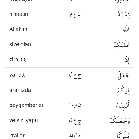
نِعْمَةَ
ن ع م
ni’metini
اللَّهِ
Allah’ın
عَلَيْكُمْ
size olan
إِذْ
zira (O)
جَعَلَ
ج ع ل
var etti
فِيكُمْ
aranızda
أَنْبِيَاءَ
ن ب ا
peygamberler
وَجَعَلَكُمْ
ج ع ل
ve sizi yaptı
مُلُوكًا
م ل ك
krallar