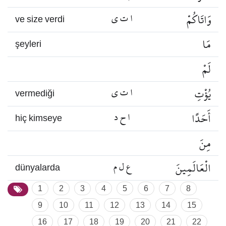
وَاتَاكُمْ
ا ت ي
ve size verdi
مَا
şeyleri
لَمْ
يُؤْتِ
ا ت ي
vermediği
أَحَدًا
ا ح د
hiç kimseye
مِنَ
الْعَالَمِينَ
ع ل م
dünyalarda
1
2
3
4
5
6
7
8
9
10
11
12
13
14
15
16
17
18
19
20
21
22