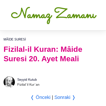
Namaz Zamanı
MÂIDE SURESI
Fizilal-il Kuran: Mâide
Suresi 20. Ayet Meali
Seyyid Kutub
Fizilal´il Kur`an
❬ Önceki
|
Sonraki ❭