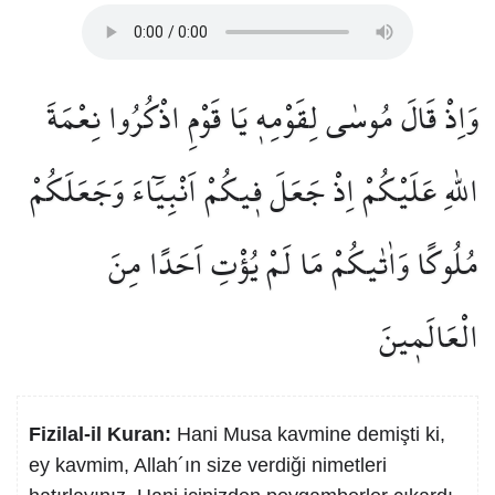
وَاِذْ قَالَ مُوسٰى لِقَوْمِه۪ يَا قَوْمِ اذْكُرُوا نِعْمَةَ
اللّٰهِ عَلَيْكُمْ اِذْ جَعَلَ ف۪يكُمْ اَنْبِيَٓاءَ وَجَعَلَكُمْ
مُلُوكًاۗ وَاٰتٰيكُمْ مَا لَمْ يُؤْتِ اَحَدًا مِنَ
الْعَالَم۪ينَ
Fizilal-il Kuran:
Hani Musa kavmine demişti ki,
ey kavmim, Allah´ın size verdiği nimetleri