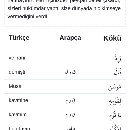
hatırlayınız. Hani içinizden peygamberler çıkardı,
sizleri hükümdar yaptı, size dünyada hiç kimseye
vermediğini verdi.
Kökü
Türkçe
Arapça
وَإِذْ
ve hani
قَالَ
ق و ل
demişti
مُوسَىٰ
Musa
لِقَوْمِهِ
ق و م
kavmine
يَا قَوْمِ
ق و م
kavmim
اذْكُرُوا
ذ ك ر
hatırlayın