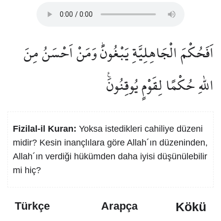
اَفَحُكْمَ الْجَاهِلِيَّةِ يَبْغُونَۜ وَمَنْ اَحْسَنُ مِنَ
اللّٰهِ حُكْمًا لِقَوْمٍ يُوقِنُونَ۟
Fizilal-il Kuran:
Yoksa istedikleri cahiliye düzeni
midir? Kesin inançlılara göre Allah´ın düzeninden,
Allah´ın verdiği hükümden daha iyisi düşünülebilir
mi hiç?
Kökü
Türkçe
Arapça