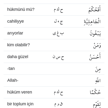
أَفَحُكْمَ
ح ك م
hükmünü mü?
الْجَاهِلِيَّةِ
ج ه ل
cahiliyye
يَبْغُونَ
ب غ ي
arıyorlar
وَمَنْ
kim olabilir?
أَحْسَنُ
ح س ن
daha güzel
مِنَ
-tan
اللَّهِ
Allah-
حُكْمًا
ح ك م
hüküm veren
لِقَوْمٍ
ق و م
bir toplum için