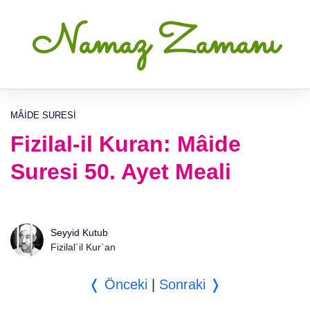
Namaz Zamanı
MÂIDE SURESI
Fizilal-il Kuran: Mâide
Suresi 50. Ayet Meali
Seyyid Kutub
Fizilal´il Kur`an
❬ Önceki
|
Sonraki ❭