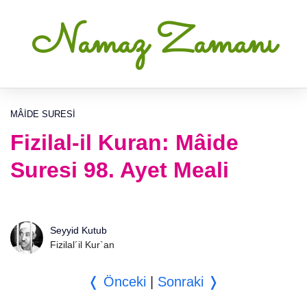
Namaz Zamanı
MÂIDE SURESI
Fizilal-il Kuran: Mâide
Suresi 98. Ayet Meali
Seyyid Kutub
Fizilal´il Kur`an
❬ Önceki
|
Sonraki ❭