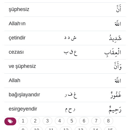
أَنَّ
şüphesiz
اللَّهَ
Allah’ın
شَدِيدُ
ش د د
çetindir
الْعِقَابِ
ع ق ب
cezası
وَأَنَّ
ve şüphesiz
اللَّهَ
Allah
غَفُورٌ
غ ف ر
bağışlayandır
رَحِيمٌ
ر ح م
esirgeyendir
1
2
3
4
5
6
7
8