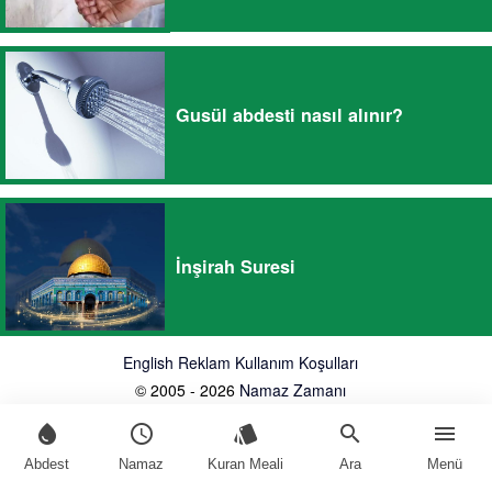
Gusül abdesti nasıl alınır?
İnşirah Suresi
English
Reklam
Kullanım Koşulları
© 2005 - 2026
Namaz Zamanı
water_drop
schedule
style
search
menu
Abdest
Namaz
Kuran Meali
Ara
Menü