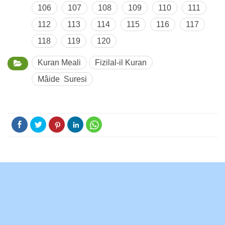
106
107
108
109
110
111
112
113
114
115
116
117
118
119
120
Kuran Meali
Fizilal-il Kuran
Mâide Suresi