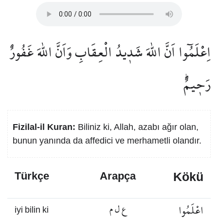
اِعْلَمُٓوا اَنَّ اللّٰهَ شَد۪يدُ الْعِقَابِ وَاَنَّ اللّٰهَ غَفُورٌ
رَح۪يمٌۜ
Fizilal-il Kuran:
Biliniz ki, Allah, azabı ağır olan,
bunun yanında da affedici ve merhametli olandır.
Kökü
Türkçe
Arapça
اعْلَمُوا
ع ل م
iyi bilin ki